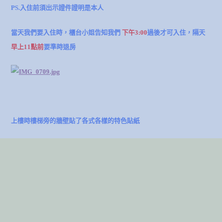
PS.入住前須出示證件證明是本人
當天我們要入住時，
櫃台小姐告知我們
下午3:00
過後才可入住，隔天
早上11點前
要準時退房
上樓時樓梯旁的牆壁貼了各式各樣的特色貼紙