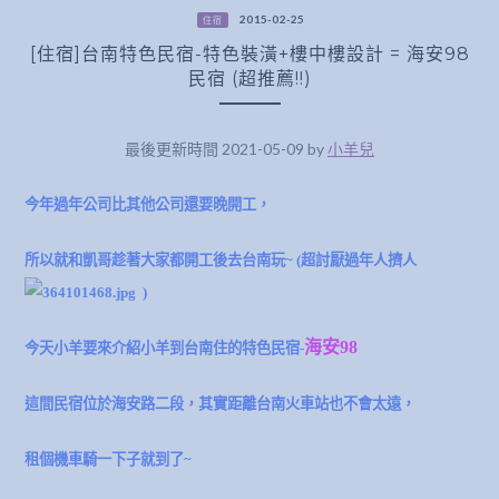
2015-02-25
住宿
[住宿]台南特色民宿-特色裝潢+樓中樓設計 = 海安98
民宿 (超推薦!!)
最後更新時間 2021-05-09 by
小羊兒
今年過年公司比其他公司還要晚開工，
所以就和凱哥趁著大家都開工後去台南玩~ (超討厭過年人擠人
)
海安98
今天小羊要來介紹小羊到台南住的特色民宿-
這間民宿位於海安路二段，其實距離台南火車站也不會太遠，
租個機車騎一下子就到了~