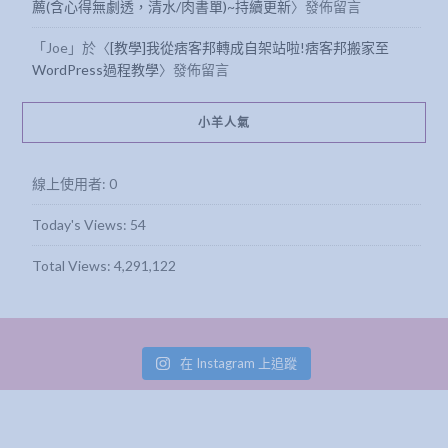
薦(含心得無劇透，清水/肉書單)~持續更新
〉發佈留言
「
Joe
」於〈
[教學]我從痞客邦轉成自架站啦!痞客邦搬家至
WordPress過程教學
〉發佈留言
小羊人氣
線上使用者:
0
Today's Views:
54
Total Views:
4,291,122
在 Instagram 上追蹤