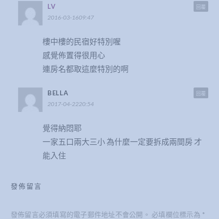
LV
回覆
2016-03-1609:47
樓中樓的民宿好特別喔
感覺佈置得很用心
連房名都取這麼特別的啊
BELLA
回覆
2017-04-2220:54
覺得納悶耶
一家五口兩大三小 為什麼一定要拆成兩間房 才
能入住
發佈留言
發佈留言必須填寫的電子郵件地址不會公開。
必填欄位標示為
*