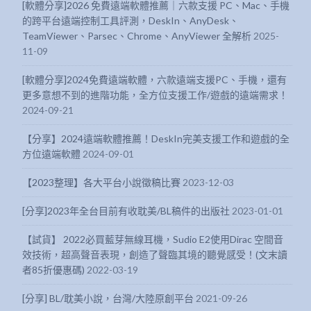
[軟體分享]2026 免費遠端軟體推薦｜六款支援 PC、Mac、手機
的跨平台遠端控制工具評測，DeskIn、AnyDesk、
TeamViewer、Parsec、Chrome、AnyViewer 全解析
2025-
11-09
[軟體分享]2024免費遠端軟體，六款遠端支援PC、手機，還有
更多意想不到的進階功能，全方位支援工作/遊戲的遠端需求！
2024-09-21
【分享】2024遠端軟體推薦！DeskIn完美支援工作和遊戲的全
方位遠端軟體
2024-09-01
【2023整理】各大平台小說徵稿比賽
2023-12-03
[分享]2023年全台目前有收耽美/BL稿件的出版社
2023-01-01
【試貨】 2022必買藍芽無線耳機，Sudio E2使用Dirac 空間音
效技術，超高聲音表現，創造了聲臨其境的聽覺感受！(文末讀
者85折優惠碼)
2022-03-19
[分享] BL/耽美小說，台灣/大陸原創平台
2021-09-26