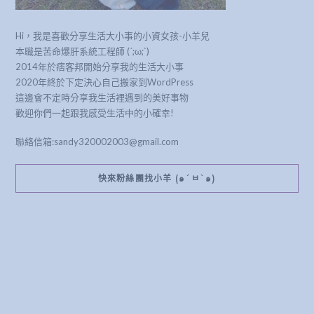
Hi，我是喜歡分享生活大小事的小資女孩-小羊兒
本職是苦命爆肝系統工程師 (´;ω;`)
2014年於痞客邦開始分享我的生活大小事
2020年終於下定決心自己搬家到WordPress
這邊會不定時分享我生活裡遇到的美好事物
歡迎你們一起跟我感受生活中的小確幸!
聯絡信箱:sandy320002003@gmail.com
快來粉絲團找小羊 (๑´ㅂ`๑)