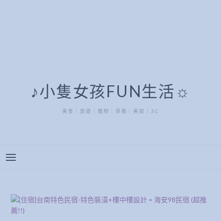
♪小隻女孩FUN生活☼
美食｜旅遊｜寵物｜保養｜美妝｜3C