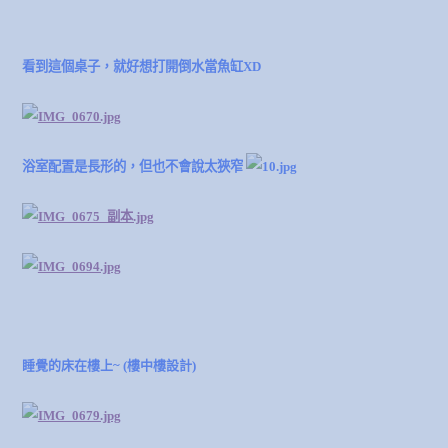
看到這個桌子，就好想打開倒水當魚缸XD
浴室配置是長形的，但也不會說太狹窄
睡覺的床在樓上~ (樓中樓設計)