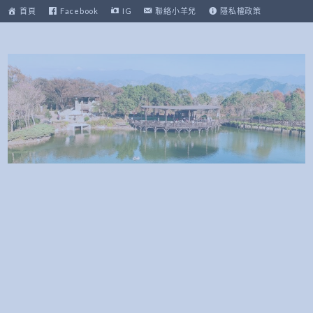
跳
首頁
Facebook
IG
聯絡小羊兒
隱私權政策
至
主
要
內
容