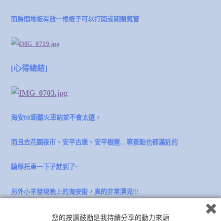
而房間地板有放一根棍子可以打開或關閉氣窗
[心得總結]
海安98距離火車站並不會太遠，
而且去花園夜市、安平古堡、安平樹屋…等景點
也都滿近的
騎摩托車一下子就到了~
另外小羊發現晚上的海安街，真的非常漂亮!!!
海安98 – 披頭四
兩人房 10坪 對我們來說很大又寬敞
~
您的按讚鼓勵是我持續分享的動力來源