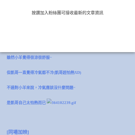
按讚加入粉絲團可接收最新的文章資訊
而且重點是打掃的
非常乾淨
!!!!
曾住過隨便打掃的日租套房… 感覺就滿差的
不過因為冷氣在二樓，房間又有些大~
雖然小羊覺得很涼很舒服~
但凱哥一直覺得冷氣都不冷(凱哥超怕熱XD)
不過對小羊來說，冷氣應該沒什麼問題~
是凱哥自己太怕熱而已
[同場加映]