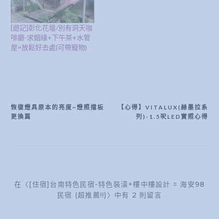
[遊記]彰化花壇/別有洞天咖
啡廳-求姻緣+下午茶+水管
屋=放鬆好去處(可帶寵物)
恢復燈具原本的亮度~燈照擋板
【心得】VITALUX(赫墨拉系
文
更換篇
列)-1.5呎LED實照心得
章
導
覽
在〈[住宿]台南特色民宿-特色裝潢+樓中樓設計 = 海安98
民宿 (超推薦!!)〉中有 2 則留言