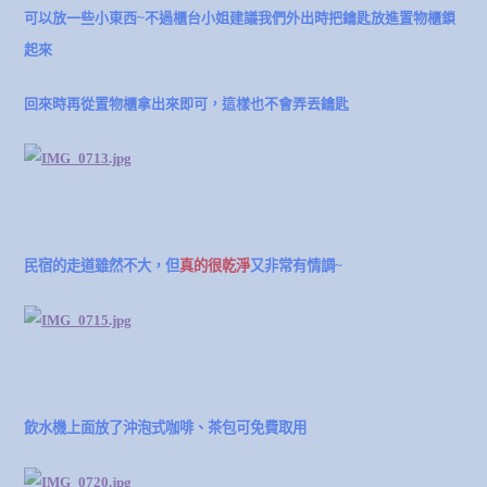
可以放一些小東西~不過櫃台小姐建議我們外出時把鑰匙放進置物櫃鎖
起來
回來時再從置物櫃拿出來即可，這樣也不會弄丟鑰匙
民宿的走道雖然不大，但
真的很乾淨
又非常有情調~
飲水機上面放了沖泡式咖啡、茶包可免費取用