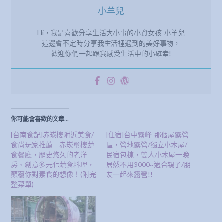
小羊兒
Hi，我是喜歡分享生活大小事的小資女孩-小羊兒
這邊會不定時分享我生活裡遇到的美好事物，
歡迎你們一起跟我感受生活中的小確幸!
你可能會喜歡的文章...
[台南食記]赤崁樓附近美食/
[住宿]台中霧峰-那個屋露營
食尚玩家推薦！赤崁璽樓蔬
區，營地露營/獨立小木屋/
食餐廳，歷史悠久的老洋
民宿包棟，雙人小木屋一晚
房、創意多元化蔬食料理，
居然不用3000~適合親子/朋
顛覆你對素食的想像！(附完
友一起來露營!!
整菜單)