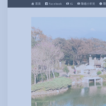
跳
首頁
Facebook
IG
聯絡小羊兒
隱
至
主
要
內
容