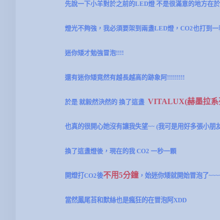
先說一下小羊對於之前的LED燈 不是很滿意的地方在於
燈光不夠強，我必須要架到兩盞LED燈，
CO2也打到一
迷你矮才勉強冒泡!!!!
還有迷你矮竟然有越長越高的跡象阿!!!!!!!!!
VITALUX(赫墨拉系列
於是 就毅然決然的 換了這盞
也真的很開心她沒有讓我失望~~ (我可是用好多張小朋
換了這盞燈後，現在的我 CO2 一秒一顆
不用5分鐘
開燈打CO2後
，始迷你矮就開始冒泡了~~~
當然鳳尾苔和默絲也是瘋狂的在冒泡阿XDD