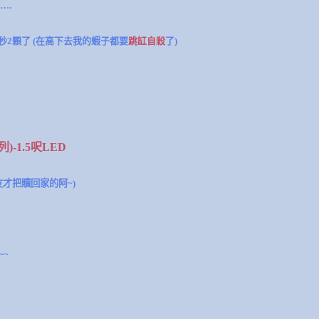
….
秒2顆了 (在高下去我的蝦子都要
跳缸自殺
了)
)-1.5呎LED
友才把贖回家的阿~)
~~