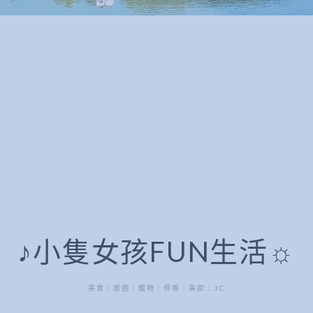
♪小隻女孩FUN生活☼
美食｜旅遊｜寵物｜保養｜美妝｜3C