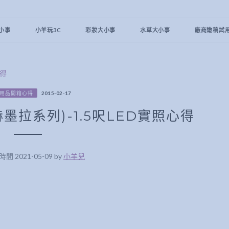
小事
小羊玩3C
彩妝大小事
水草大小事
廠商邀稿試
用品開箱心得
2015-02-17
赫墨拉系列)-1.5呎LED實照心得
 2021-05-09 by
小羊兒