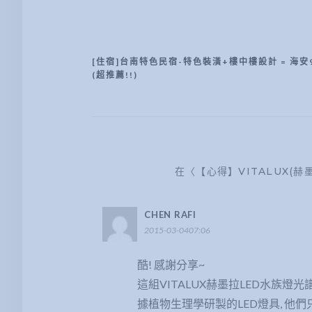
[住宿]台南特色民宿-特色裝潢+樓中樓設計 = 海安
文
(超推薦!!)
章
導
覽
在〈【心得】VITALUX(赫墨
CHEN RAFI
2015-03-0407:06
酷! 感謝分享~
這組VITALUX赫墨拉LED水族燈
據植物生理學研製的LED燈具, 他們