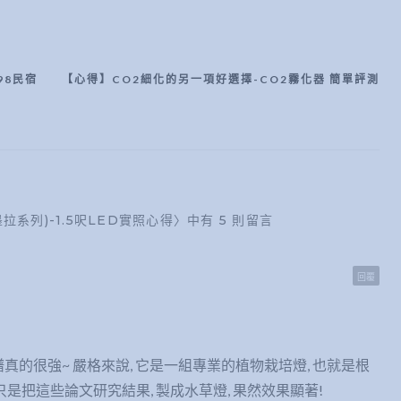
98民宿
【心得】CO2細化的另一項好選擇-CO2霧化器 簡單評測
拉系列)-1.5呎LED實照心得〉中有 5 則留言
回覆
光譜真的很強~ 嚴格來說, 它是一組專業的植物栽培燈, 也就是根
只是把這些論文研究結果, 製成水草燈, 果然效果顯著!