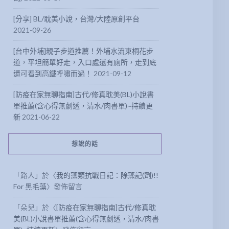
[分享] BL/耽美小說，台灣/大陸原創平台
2021-09-26
[台中外埔]親子步道推薦！外埔水流東桐花步
道，平坦簡單好走，入口處還有廁所，走到底
還可看到高鐵呼嘯而過！
2021-09-12
[防疫在家無聊指南]古代/修真耽美(BL)小說書
單推薦(含心得無劇透，清水/肉書單)~持續更
新
2021-06-22
想說的話
「
路人
」於〈
我的藻類抗戰日記：除藻記(劑)!!
For 黑毛藻
〉發佈留言
「
朵兒
」於〈
[防疫在家無聊指南]古代/修真耽
美(BL)小說書單推薦(含心得無劇透，清水/肉書