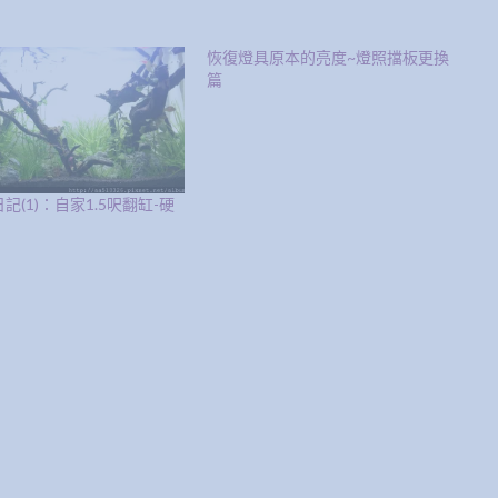
恢復燈具原本的亮度~燈照擋板更換
篇
記(1)：自家1.5呎翻缸-硬