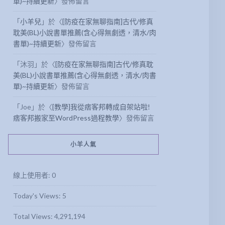
單)~持續更新
〉發佈留言
「
小羊兒
」於〈
[防疫在家無聊指南]古代/修真
耽美(BL)小說書單推薦(含心得無劇透，清水/肉
書單)~持續更新
〉發佈留言
「
沐羽
」於〈
[防疫在家無聊指南]古代/修真耽
美(BL)小說書單推薦(含心得無劇透，清水/肉書
單)~持續更新
〉發佈留言
「
Joe
」於〈
[教學]我從痞客邦轉成自架站啦!
痞客邦搬家至WordPress過程教學
〉發佈留言
小羊人氣
線上使用者:
0
Today's Views:
5
Total Views:
4,291,194