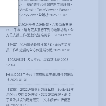
PC、Mac、手機的跨平台遠端控制工具評測，
DeskIn、AnyDesk、TeamViewer、Parsec、
Chrome、AnyViewer 全解析
2025-11-09
[軟體分享]2024免費遠端軟體，六款遠端支援
PC、手機，還有更多意想不到的進階功能，全
方位支援工作/遊戲的遠端需求！
2024-09-21
【分享】2024遠端軟體推薦！DeskIn完美支
援工作和遊戲的全方位遠端軟體
2024-09-01
【2023整理】各大平台小說徵稿比賽
2023-
12-03
[分享]2023年全台目前有收耽美/BL稿件的出版
社
2023-01-01
【試貨】 2022必買藍芽無線耳機，Sudio E2使
用Dirac 空間音效技術，超高聲音表現，創造
了聲臨其境的聽覺感受！(文末讀者85折優惠
碼)
2022-03-19