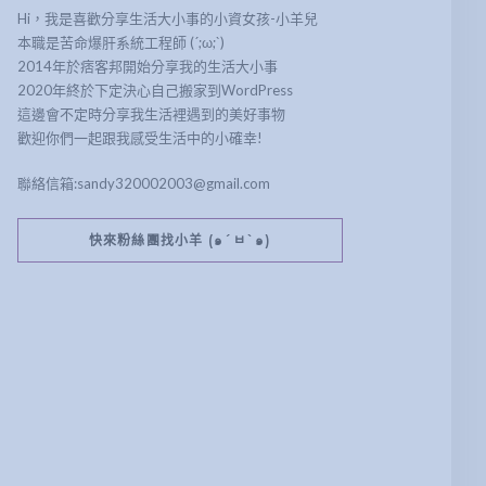
Hi，我是喜歡分享生活大小事的小資女孩-小羊兒
本職是苦命爆肝系統工程師 (´;ω;`)
2014年於痞客邦開始分享我的生活大小事
2020年終於下定決心自己搬家到WordPress
這邊會不定時分享我生活裡遇到的美好事物
歡迎你們一起跟我感受生活中的小確幸!
聯絡信箱:sandy320002003@gmail.com
快來粉絲團找小羊 (๑´ㅂ`๑)