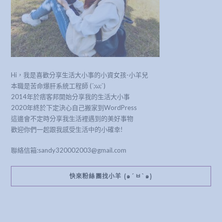
Hi，我是喜歡分享生活大小事的小資女孩-小羊兒
本職是苦命爆肝系統工程師 (´;ω;`)
2014年於痞客邦開始分享我的生活大小事
2020年終於下定決心自己搬家到WordPress
這邊會不定時分享我生活裡遇到的美好事物
歡迎你們一起跟我感受生活中的小確幸!
聯絡信箱:sandy320002003@gmail.com
快來粉絲團找小羊 (๑´ㅂ`๑)