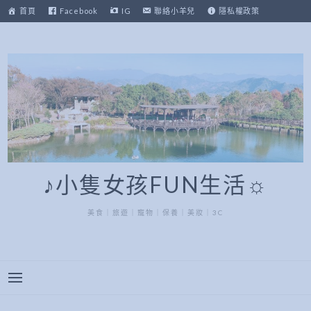
跳
首頁
Facebook
IG
聯絡小羊兒
隱私權政策
至
主
要
內
容
♪小隻女孩FUN生活☼
美食｜旅遊｜寵物｜保養｜美妝｜3C