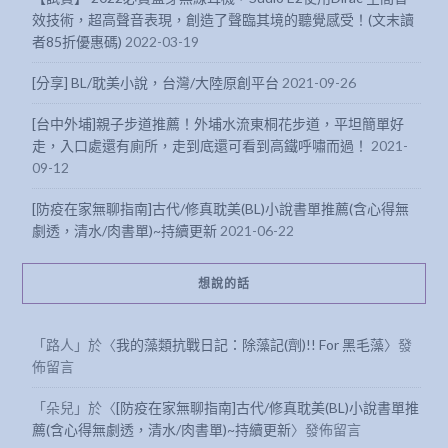
效技術，超高聲音表現，創造了聲臨其境的聽覺感受！(文末讀
者85折優惠碼)
2022-03-19
[分享] BL/耽美小說，台灣/大陸原創平台
2021-09-26
[台中外埔]親子步道推薦！外埔水流東桐花步道，平坦簡單好
走，入口處還有廁所，走到底還可看到高鐵呼嘯而過！
2021-
09-12
[防疫在家無聊指南]古代/修真耽美(BL)小說書單推薦(含心得無
劇透，清水/肉書單)~持續更新
2021-06-22
想說的話
「
路人
」於〈
我的藻類抗戰日記：除藻記(劑)!! For 黑毛藻
〉發
佈留言
「
朵兒
」於〈
[防疫在家無聊指南]古代/修真耽美(BL)小說書單推
薦(含心得無劇透，清水/肉書單)~持續更新
〉發佈留言