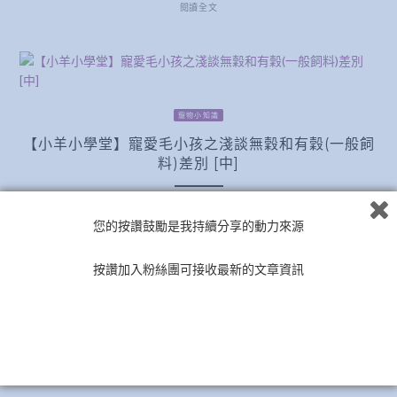
閱讀全文
寵物小知識
【小羊小學堂】寵愛毛小孩之淺談無穀和有穀(一般飼
料)差別 [中]
還記得很久以前，狗飼料的選擇不多，大概就是那幾種和那幾個
您的按讚鼓勵是我持續分享的動力來源
品牌 但近年來飼料越來越多樣化了，而且現在也開始很多飼 …
按讚加入粉絲團可接收最新的文章資訊
閱讀全文