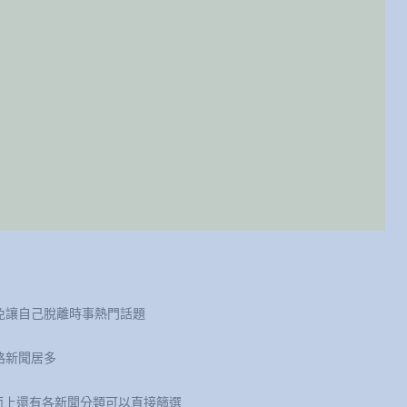
免讓自己脫離時事熱門話題
路新聞居多
頁面上還有各新聞分類可以直接篩選