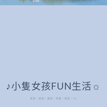
♪小隻女孩FUN生活☼
美食｜旅遊｜寵物｜保養｜美妝｜3C