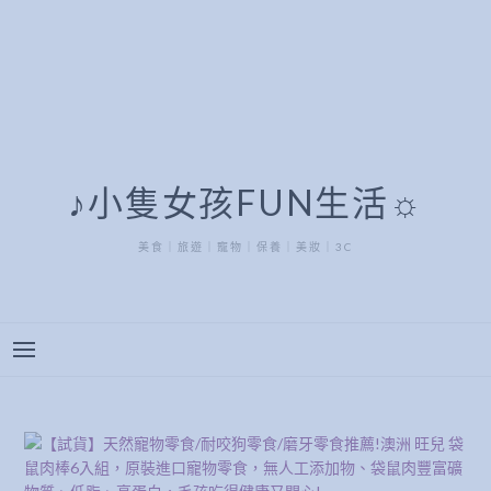
♪小隻女孩FUN生活☼
美食｜旅遊｜寵物｜保養｜美妝｜3C