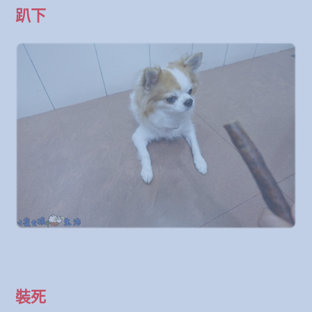
趴下
裝死