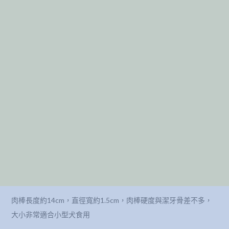
肉棒長度約14cm，直徑寬約1.5cm，肉棒硬度與潔牙骨差不多，
大小非常適合小型犬食用