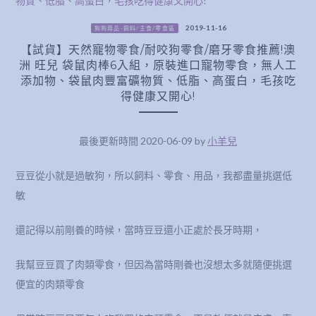
2019-11-16
狗狗用品-飼料/主食/零食區
【試貨】天然寵物零食/耐咬狗零食/磨牙零食推薦!澳
洲 旺兒 袋鼠肉棒6入組，原裝進口寵物零食，無人工
添加物、袋鼠肉豐富礦物質、低脂、高蛋白，毛孩吃
得健康又開心!
最後更新時間 2020-06-09 by
小羊兒
豆豆從小就是過敏狗，所以飼料、零食、用品，我都盡量挑選低
敏
還記得以前剛養的時候，當時豆豆還小正處於長牙時期，
我幫豆豆買了肉類零食，但因為當時剛養也沒想太多就隨便挑選
便宜的肉類零食