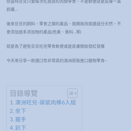
但當時豆豆只要每次吃我買的肉類零食，不是軟便就是皮膚一直
抓癢…
後來豆豆的飼料、零食之類的產品，我開始改挑選成分天然，不
會添加過多添加物的產品(色素、香料…等)
就是為了避免豆豆吃完零食軟便或是皮膚開始發紅發癢
今天來分享一款適口性非常高的澳洲原裝進口寵物零食~
目錄導覽
澳洲旺兒-袋鼠肉棒6入組
坐下
握手
趴下