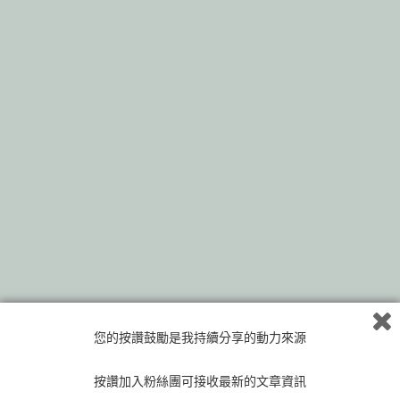
平常給豆豆食用零食也會順便訓練穩定度，也就是要有主人的同
您的按讚鼓勵是我持續分享的動力來源
意才可以吃零食
按讚加入粉絲團可接收最新的文章資訊