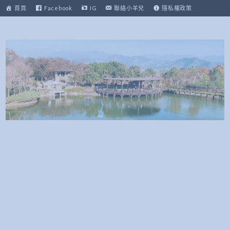
跳
首頁
Facebook
IG
聯絡小羊兒
隱私權政策
至
主
要
內
容