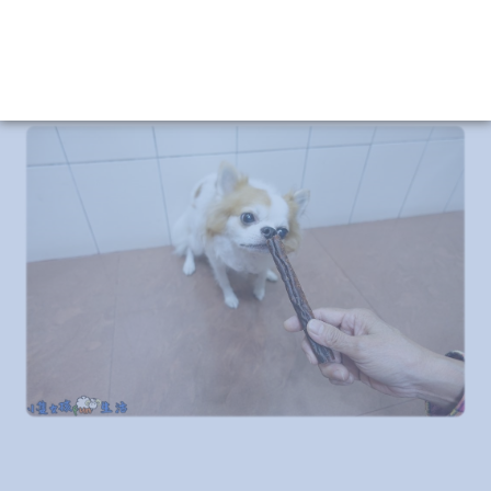
如果有達到要求再給予零食作為獎勵，以往家裡的零食都是買狗
餅乾居多，
但是拿出旺兒 袋鼠肉棒，豆豆整個情緒激動想吃!!