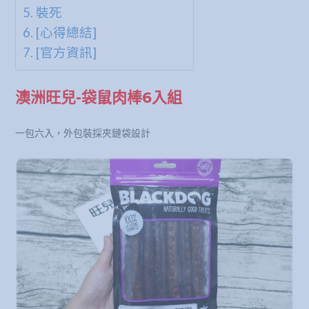
裝死
[心得總結]
[官方資訊]
澳洲旺兒-袋鼠肉棒6入組
一包六入，外包裝採夾鏈袋設計