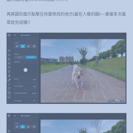
再將圓形圖示點擊在你要修改的地方(蓋在人像的腳)~~重複多次蓋
章就完成囉!!