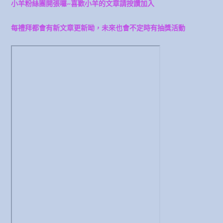
小羊粉絲團開張囉~喜歡小羊的文章請按讚加入
每禮拜都會有新文章更新呦，未來也會不定時有抽獎活動