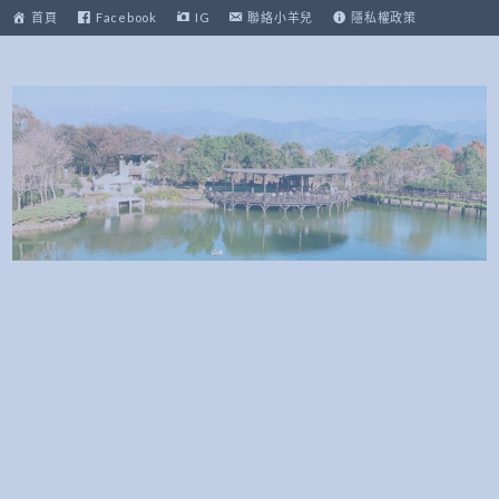
跳
首頁
Facebook
IG
聯絡小羊兒
隱私權政策
至
主
要
內
容