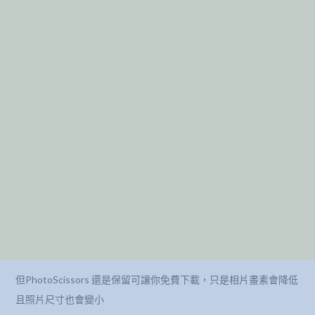
但PhotoScissors 還是保留可讓你免費下載，只是相片畫素會降低
且照片尺寸也會變小