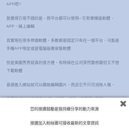
APP吧!!
我覺得它很不錯的是，跨平台都可以使用~ 它有單機版軟體、
APP、線上編輯
其實現在很多修圖軟體，多數都是固定只有在一個平台，可能是
手機APP限定或是電腦版需安裝軟體
但是美圖秀秀就真的很方便，有時候在公司突然要修圖但又不想
下載軟體
直接進入網站就可以開始編輯圖片，而且它不只可消除人像，
它還有其他功能可用(文字、組圖、調亮、塗鴉筆…等等)
您的按讚鼓勵是我持續分享的動力來源
只是網站需外掛flash player 才能正常使用(註:chrome會預設封鎖
flash)
按讚加入粉絲團可接收最新的文章資訊