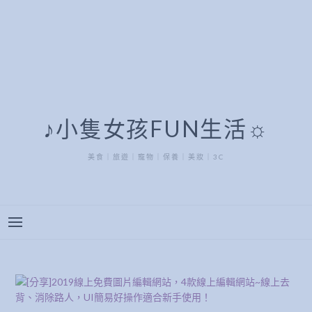
♪小隻女孩FUN生活☼
美食｜旅遊｜寵物｜保養｜美妝｜3C