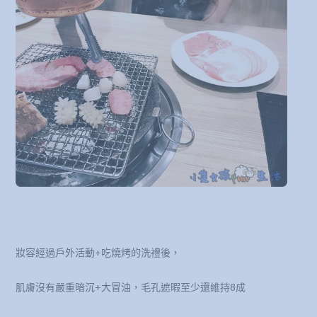
妝容經過戶外活動+吃燒烤的洗禮後，
肌膚沒有嚴重暗沉+大冒油，毛孔遮暇至少還維持8成