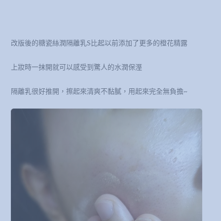
改版後的糖瓷絲潤隔離乳S比起以前添加了更多的橙花精露
上妝時一抹開就可以感受到驚人的水潤保溼
隔離乳很好推開，擦起來清爽不黏膩，用起來完全無負擔~