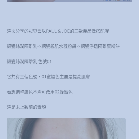
這次分享的妝容會以PAUL & JOE的三款產品做搭配喔
糖瓷絲潤隔離乳->糖瓷親肌水凝粉餅->糖瓷淨透隔離蜜粉餅
糖瓷絲潤隔離乳 色號01
它共有三個色號，01蜜糖色主要是提亮肌膚
若想調整膚色不均可改用02蜂蜜色
這是未上妝前的素顏