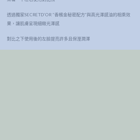
透過獨家SECRETD’OR “香檳金秘密配方”與高光澤感油的相乘效
果，讓肌膚呈現細緻光澤感
對比之下使用後的左臉提亮許多且保溼潤澤