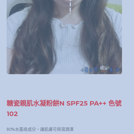
糖瓷親肌水凝粉餅N SPF25 PA++ 色號
102
80%水基底成分，讓肌膚可保濕潤澤