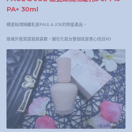
PA+ 30ml
糖瓷絲潤隔離乳是PAUL & JOE的明星產品，
玻璃外瓶質感我超喜歡，擺在化妝台整個就是賞心悅目XD