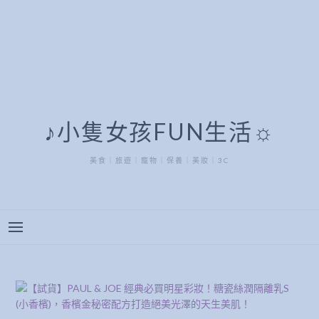
♪小隻女孩FUN生活☼
美食｜旅遊｜寵物｜保養｜美妝｜3C