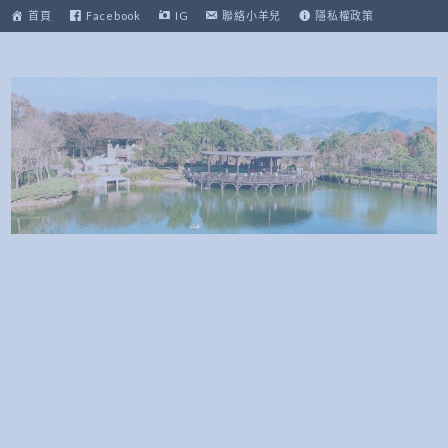
跳
首頁
Facebook
IG
聯絡小羊兒
隱私權政策
至
主
要
內
容