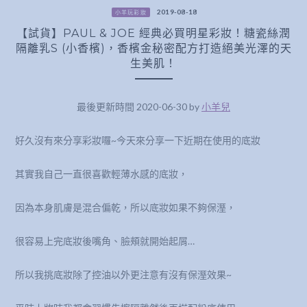
2019-08-18
小羊玩彩妝
【試貨】PAUL & JOE 經典必買明星彩妝！糖瓷絲潤
隔離乳S (小香檳)，香檳金秘密配方打造絕美光澤的天
生美肌！
最後更新時間 2020-06-30 by
小羊兒
好久沒有來分享彩妝囉~今天來分享一下近期在使用的底妝
其實我自己一直很喜歡輕薄水感的底妝，
因為本身肌膚是混合偏乾，所以底妝如果不夠保溼，
很容易上完底妝後嘴角、臉頰就開始起屑…
所以我挑底妝除了控油以外更注意有沒有保溼效果~