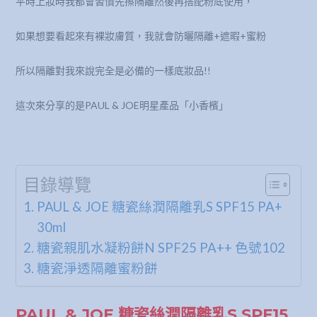
平時上妝時我都會習慣先擦隔離然後再搭配粉底使用，
如果想要看起來有裸妝膚質，我就會防曬隔離+遮暇+蜜粉
所以隔離對我來說完全是必備的一樣底妝品!!
這次來分享的是PAUL & JOE明星產品「小香檳」
目錄導覽
PAUL & JOE 糖瓷絲潤隔離乳S SPF15 PA+
30ml
糖瓷親肌水凝粉餅N SPF25 PA++ 色號102
糖瓷淨透隔離蜜粉餅
PAUL & JOE 糖瓷絲潤隔離乳S SPF15