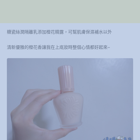
糖瓷絲潤隔離乳添加橙花精露，可幫肌膚保濕補水以外
清新優雅的橙花香讓我在上底妝時整個心情都好起來~