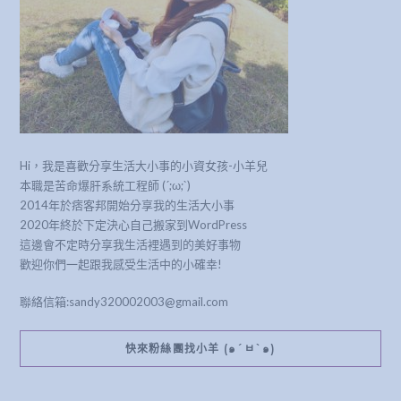
Hi，我是喜歡分享生活大小事的小資女孩-小羊兒
本職是苦命爆肝系統工程師 (´;ω;`)
2014年於痞客邦開始分享我的生活大小事
2020年終於下定決心自己搬家到WordPress
這邊會不定時分享我生活裡遇到的美好事物
歡迎你們一起跟我感受生活中的小確幸!
聯絡信箱:sandy320002003@gmail.com
快來粉絲團找小羊 (๑´ㅂ`๑)