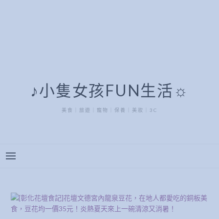
♪小隻女孩FUN生活☼
美食｜旅遊｜寵物｜保養｜美妝｜3C