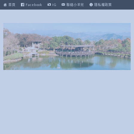
跳
首頁
Facebook
IG
聯絡小羊兒
隱私權政策
至
主
要
內
容