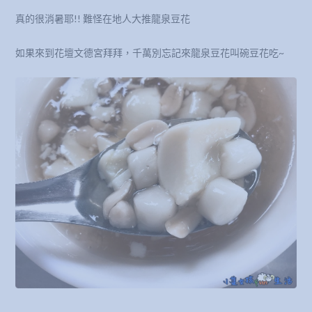
真的很消暑耶!! 難怪在地人大推龍泉豆花
如果來到花壇文德宮拜拜，千萬別忘記來龍泉豆花叫碗豆花吃~