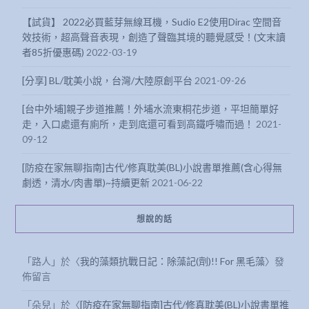
【試貨】 2022必買藍芽無線耳機，Sudio E2使用Dirac 空間音
效技術，超高聲音表現，創造了聲臨其境的聽覺感受！(文末讀
者85折優惠碼)
2022-03-19
[分享] BL/耽美小說，台灣/大陸原創平台
2021-09-26
[台中外埔]親子步道推薦！外埔水流東桐花步道，平坦簡單好
走，入口處還有廁所，走到底還可看到高鐵呼嘯而過！
2021-
09-12
[防疫在家無聊指南]古代/修真耽美(BL)小說書單推薦(含心得無
劇透，清水/肉書單)~持續更新
2021-06-22
想說的話
「
路人
」於〈
我的藻類抗戰日記：除藻記(劑)!! For 黑毛藻
〉發
佈留言
「
朵兒
」於〈
[防疫在家無聊指南]古代/修真耽美(BL)小說書單推