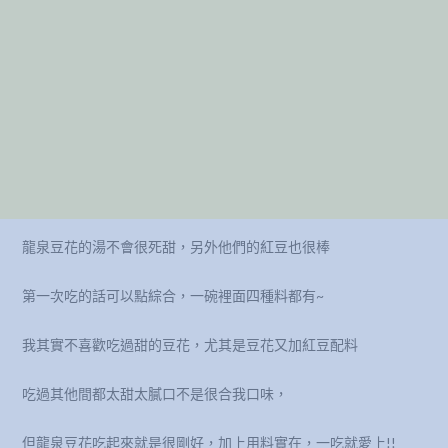
龍泉豆花的湯不會很死甜，另外他們的紅豆也很棒
第一次吃的話可以點綜合，一碗裡面四種料都有~
我其實不喜歡吃過甜的豆花，尤其是豆花又加紅豆配料
吃過其他間都太甜太膩口不是很合我口味，
但龍泉豆花吃起來就是很剛好，加上用料實在，一吃就愛上!!