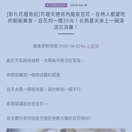
2019-06-09
彰化美食好好吃
[彰化花壇食記]花壇文德宮內龍泉豆花，在地人都愛吃
的銅板美食，豆花均一價35元！炎熱夏天來上一碗清
涼又消暑！
最後更新時間 2020-06-10 by
小羊兒
最近天氣越來越熱，太陽每天都沒在客氣，
快把我曬到一個快送醫的感覺
這天太陽一樣很兇狠，真的熱到一個不行
凱哥提議說去吃豆花~~
這次要分享的就是花壇在地都大推的豆花啦XD