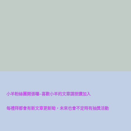
小羊粉絲團開張囉~喜歡小羊的文章請按讚加入
每禮拜都會有新文章更新呦，未來也會不定時有抽獎活動