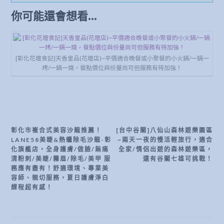
你可能還會想看...
[彰化花壇食記]天香皇品(花壇店)~平價適合晚餐或小聚餐的小火鍋/一鍋一
烤/一鍋一燒，餐點價位與份量尚可但服務有待加強！
彰化市複合式美容沙龍推薦！
[台中谷關]八仙山森林遊樂園區
文
LANE58美睫&熱蠟除毛沙龍-彰
~兩天一夜的慢活輕旅行，適合
章
化旗艦店，全身護膚/做臉/無痛
全家/情侶出遊的森林遊樂區，
清粉刺/美睫/霧眉/除毛/美甲 服
還有谷關七雄可挑戰！
導
務應有盡有！舒適環境、專業美
容師、親切服務，夏日護膚淨白
覽
課程超有感！