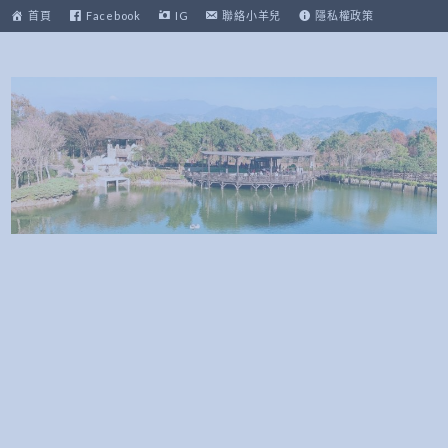
跳
首頁
Facebook
IG
聯絡小羊兒
隱私權政策
至
主
要
內
容