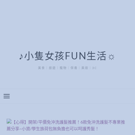
♪小隻女孩FUN生活☼
美食｜旅遊｜寵物｜保養｜美妝｜3C