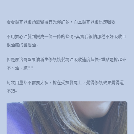
看看擦完以後頭髮變得有光澤許多，而且擦完以後迅速吸收
不用擔心油膩到變成一條一條的條碼~其實我很怕那種不好吸收且
很油膩的護髮油，
但是摩洛哥堅果油新生修護護髮精油吸收速度超快~重點是擦起來
不、油、膩!!!!
每次用量都不需要太多，擦在受損髮尾上，覺得修護效果覺得還
不錯~