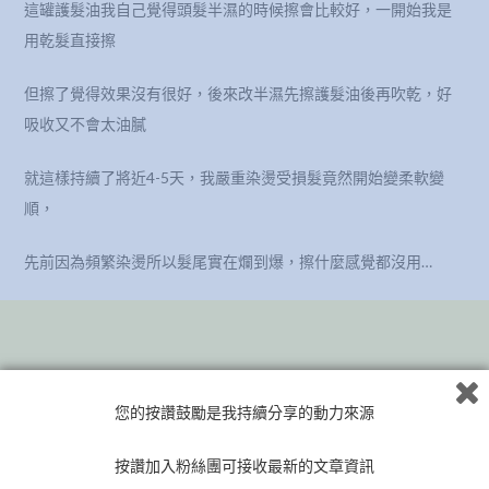
這罐護髮油我自己覺得頭髮半濕的時候擦會比較好，一開始我是
用乾髮直接擦
但擦了覺得效果沒有很好，後來改半濕先擦護髮油後再吹乾，好
吸收又不會太油膩
就這樣持續了將近4-5天，我嚴重染燙受損髮竟然開始變柔軟變
順，
先前因為頻繁染燙所以髮尾實在爛到爆，擦什麼感覺都沒用…
您的按讚鼓勵是我持續分享的動力來源
按讚加入粉絲團可接收最新的文章資訊