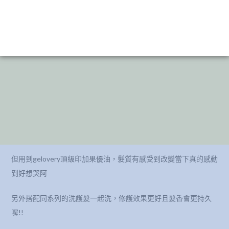
但用到gelovery頂級印加果優油，髮質有感受到改變當下真的感動
到好想哭阿
另外搭配同系列的洗護髮一起洗，修護效果更好且髮香會更持久
喔!!