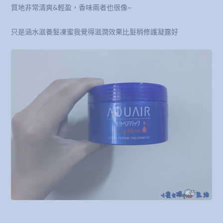
質地非常清爽&輕盈，香味兩者也很像~
只是涵水滋養髮凍蜜我覺得滋潤效果比髮稍修護凝露好