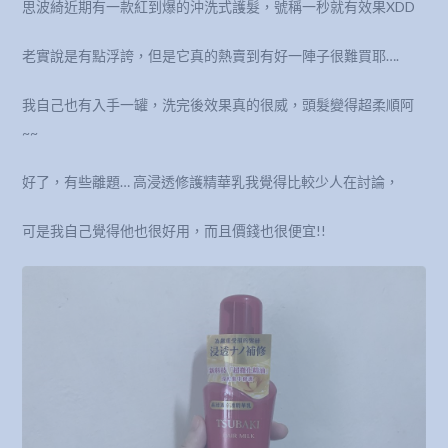
思波綺近期有一款紅到爆的沖洗式護髮，號稱一秒就有效果XDD
老實說是有點浮誇，但是它真的熱賣到有好一陣子很難買耶….
我自己也有入手一罐，洗完後效果真的很威，頭髮變得超柔順阿
~~
好了，有些離題… 高浸透修護精華乳我覺得比較少人在討論，
可是我自己覺得他也很好用，而且價錢也很便宜!!