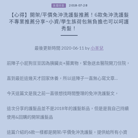
2018-07-28
美體保養
【心得】開架/平價免沖洗護髮推薦！6款免沖洗護髮
不專業推薦分享~小資/學生族荷包無負擔也可以呵護
秀髮！
最後更新時間 2020-06-11 by
小羊兒
前陣子小屁狗豆豆因為胰臟炎+腸異物，緊急送去醫院開刀住院，
直到最近這幾天才回家休養，所以這陣子一直無心寫文章…
今天這篇文是我之前一直很想找時間整理的免沖洗護髮文，
這次分享的護髮品並不是2018年的護髮新品，但是是我自己持續
使用&回購的開架護髮品
這篇介紹的6款一樣都是開架/平價免沖洗護髮，提供給所有小資