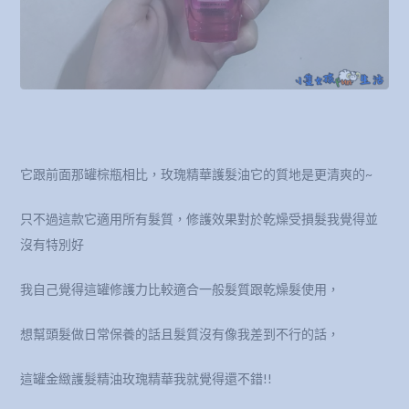
它跟前面那罐棕瓶相比，玫瑰精華護髮油它的質地是更清爽的~
只不過這款它適用所有髮質，修護效果對於乾燥受損髮我覺得並
沒有特別好
我自己覺得這罐修護力比較適合一般髮質跟乾燥髮使用，
想幫頭髮做日常保養的話且髮質沒有像我差到不行的話，
這罐金緻護髮精油玫瑰精華我就覺得還不錯!!