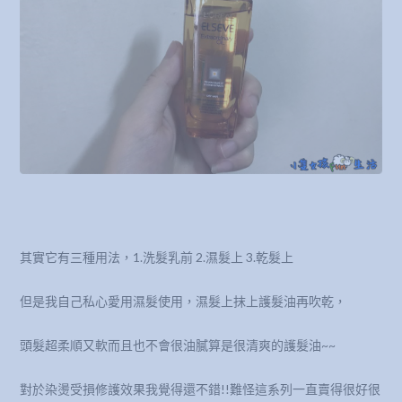
其實它有三種用法，1.洗髮乳前 2.濕髮上 3.乾髮上
但是我自己私心愛用濕髮使用，濕髮上抹上護髮油再吹乾，
頭髮超柔順又軟而且也不會很油膩算是很清爽的護髮油~~
對於染燙受損修護效果我覺得還不錯!!難怪這系列一直賣得很好很