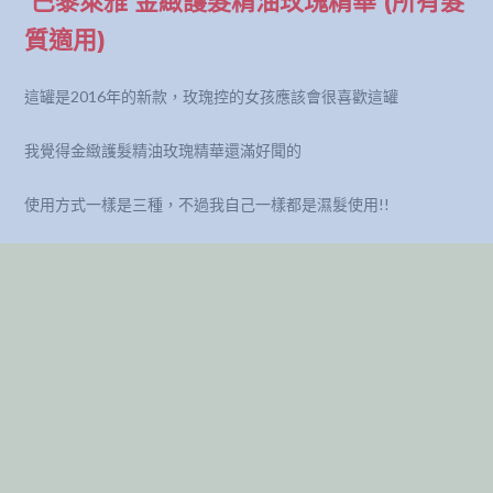
巴黎萊雅 金緻護髮精油玫瑰精華 (所有髮
質適用)
這罐是2016年的新款，玫瑰控的女孩應該會很喜歡這罐
我覺得金緻護髮精油玫瑰精華還滿好聞的
使用方式一樣是三種，不過我自己一樣都是濕髮使用!!