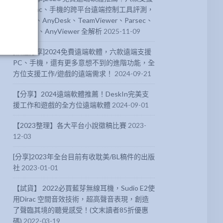
PC、Mac、手機的跨平台遠端控制工具評測，
DeskIn、AnyDesk、TeamViewer、Parsec、
Chrome、AnyViewer 全解析
2025-11-09
[軟體分享]2024免費遠端軟體，六款遠端支援
PC、手機，還有更多意想不到的進階功能，全
方位支援工作/遊戲的遠端需求！
2024-09-21
【分享】2024遠端軟體推薦！DeskIn完美支
援工作和遊戲的全方位遠端軟體
2024-09-01
【2023整理】各大平台小說徵稿比賽
2023-
12-03
[分享]2023年全台目前有收耽美/BL稿件的出版
社
2023-01-01
【試貨】 2022必買藍芽無線耳機，Sudio E2使
用Dirac 空間音效技術，超高聲音表現，創造
了聲臨其境的聽覺感受！(文末讀者85折優惠
碼)
2022-03-19