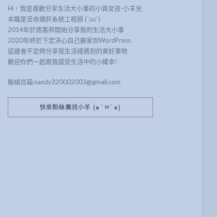
Hi，我是喜歡分享生活大小事的小資女孩-小羊兒
本職是苦命爆肝系統工程師 (´;ω;`)
2014年於痞客邦開始分享我的生活大小事
2020年終於下定決心自己搬家到WordPress
這邊會不定時分享我生活裡遇到的美好事物
歡迎你們一起跟我感受生活中的小確幸!
聯絡信箱:sandy320002003@gmail.com
快來粉絲團找小羊 (๑´ㅂ`๑)