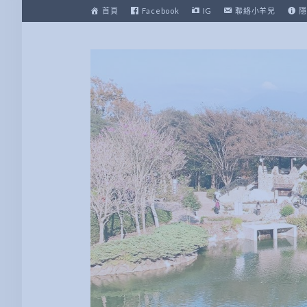
跳
首頁
Facebook
IG
聯絡小羊兒
隱
至
主
要
內
容