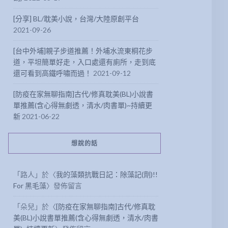
[分享] BL/耽美小說，台灣/大陸原創平台
2021-09-26
[台中外埔]親子步道推薦！外埔水流東桐花步
道，平坦簡單好走，入口處還有廁所，走到底
還可看到高鐵呼嘯而過！
2021-09-12
[防疫在家無聊指南]古代/修真耽美(BL)小說書
單推薦(含心得無劇透，清水/肉書單)~持續更
新
2021-06-22
想說的話
「
路人
」於〈
我的藻類抗戰日記：除藻記(劑)!!
For 黑毛藻
〉發佈留言
「
朵兒
」於〈
[防疫在家無聊指南]古代/修真耽
美(BL)小說書單推薦(含心得無劇透，清水/肉書