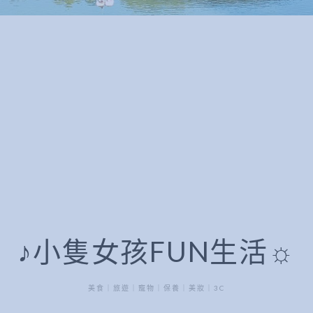
♪小隻女孩FUN生活☼
美食｜旅遊｜寵物｜保養｜美妝｜3C