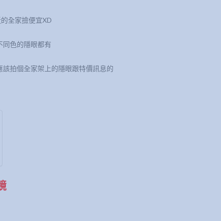
的全家撿便宜XD
不同色的隱眼都有
應該拍個全家架上的隱眼跟特價訊息的
鏡