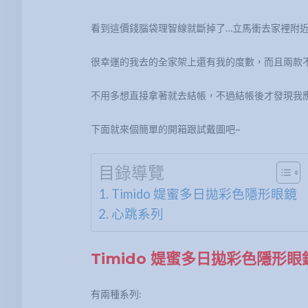
看到這價錢腦袋理智線就斷掉了…立馬衝去家裡附近
很幸運的我去的全家架上還有我的度數，而且兩款
不用多想直接拿著就去結帳，不過結帳後才發現我
下面就來個簡單的開箱跟試戴圖吧~
目錄導覽
Timido 媞蜜多日拋彩色隱形眼鏡
心跳系列
Timido 媞蜜多日拋彩色隱形眼
有兩種系列: