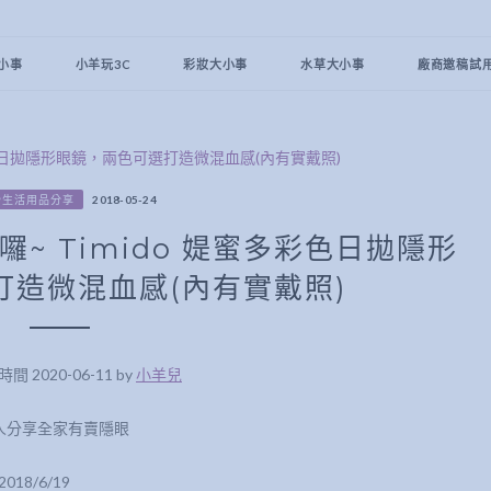
小事
小羊玩3C
彩妝大小事
水草大小事
廠商邀稿試
♥生活用品分享
2018-05-24
~ Timido 媞蜜多彩色日拋隱形
打造微混血感(內有實戴照)
 2020-06-11 by
小羊兒
人分享全家有賣隱眼
18/6/19