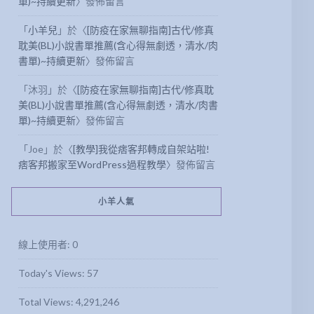
單)~持續更新
〉發佈留言
「
小羊兒
」於〈
[防疫在家無聊指南]古代/修真
耽美(BL)小說書單推薦(含心得無劇透，清水/肉
書單)~持續更新
〉發佈留言
「
沐羽
」於〈
[防疫在家無聊指南]古代/修真耽
美(BL)小說書單推薦(含心得無劇透，清水/肉書
單)~持續更新
〉發佈留言
「
Joe
」於〈
[教學]我從痞客邦轉成自架站啦!
痞客邦搬家至WordPress過程教學
〉發佈留言
小羊人氣
線上使用者:
0
Today's Views:
57
Total Views:
4,291,246