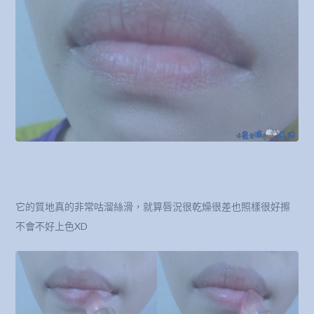
它的質地真的非常咕溜絲滑，就算唇況很乾燥很差也照樣很好擦
不會不好上色XD