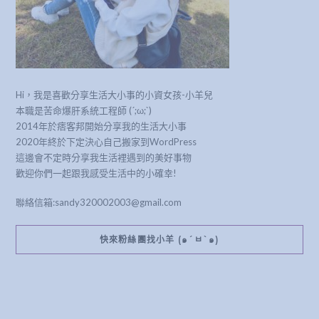
Hi，我是喜歡分享生活大小事的小資女孩-小羊兒
本職是苦命爆肝系統工程師 (´;ω;`)
2014年於痞客邦開始分享我的生活大小事
2020年終於下定決心自己搬家到WordPress
這邊會不定時分享我生活裡遇到的美好事物
歡迎你們一起跟我感受生活中的小確幸!
聯絡信箱:sandy320002003@gmail.com
快來粉絲團找小羊 (๑´ㅂ`๑)