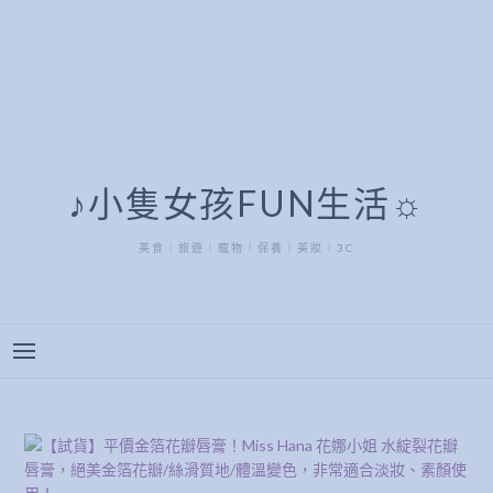
♪小隻女孩FUN生活☼
美食｜旅遊｜寵物｜保養｜美妝｜3C