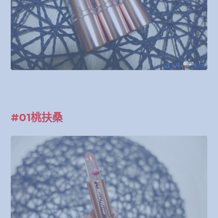
#01桃扶桑