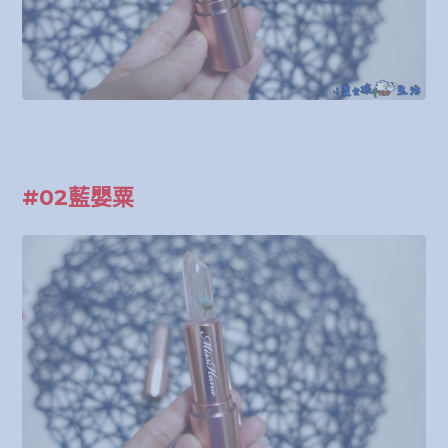
#02藍嬰粟