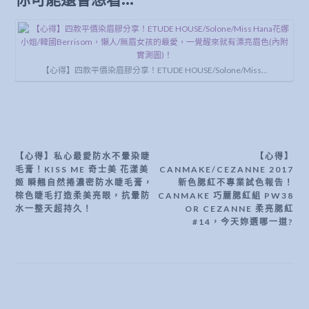
【心得】四款平價染眉膠分享！ETUDE HOUSE/Solone/Miss…
【心得】私心最愛防水不暈染睫
【心得】
文
毛膏！KISS ME 奇士美 花漾美
CANMAKE/CEZANNE 2017
章
姬 瞬翹自然捲濃密防水睫毛膏，
新色腮紅不專業試色報告！
棕色睫毛打造柔美亮眼，抗暈防
CANMAKE 巧麗腮紅組 PW38
導
水一整天超持久！
OR CEZANNE 柔亮腮紅
#14，今天妳選哪一道?
覽