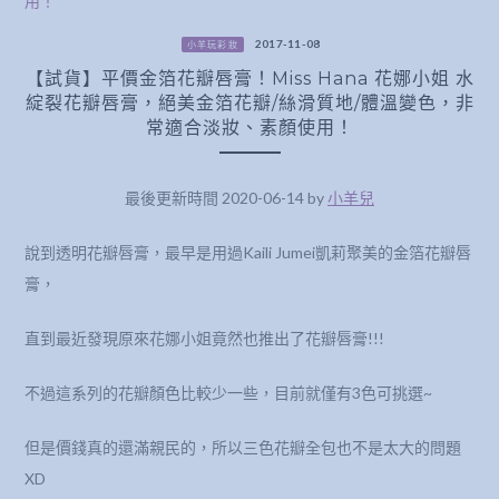
2017-11-08
小羊玩彩妝
【試貨】平價金箔花瓣唇膏！Miss Hana 花娜小姐 水
綻裂花瓣唇膏，絕美金箔花瓣/絲滑質地/體溫變色，非
常適合淡妝、素顏使用！
最後更新時間 2020-06-14 by
小羊兒
說到透明花瓣唇膏，最早是用過Kaili Jumei凱莉聚美的金箔花瓣唇
膏，
直到最近發現原來花娜小姐竟然也推出了花瓣唇膏!!!
不過這系列的花瓣顏色比較少一些，目前就僅有3色可挑選~
但是價錢真的還滿親民的，所以三色花瓣全包也不是太大的問題
XD