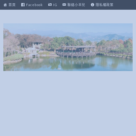
跳
首頁
Facebook
IG
聯絡小羊兒
隱私權政策
至
主
要
內
容