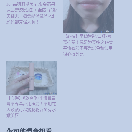
Jumei凱莉聚美 花瓣金箔果
凍唇膏(烈焰紅)，金箔+花瓣
美翻天，唇膏絲滑滋潤~但
顏色卻差強人意！
【心得】平價唇彩/口紅/唇
膏推薦！我是唇膏控之14隻
平價唇彩不專業試色和使用
後心得評比
【心得】8款開架/平價護唇
膏不專業評比推薦！不用花
大錢就可以擺脫乾唇擁有水
嫩美唇！
你可能還會想看...