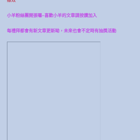
小羊粉絲團開張囉~喜歡小羊的文章請按讚加入
每禮拜都會有新文章更新呦，未來也會不定時有抽獎活動