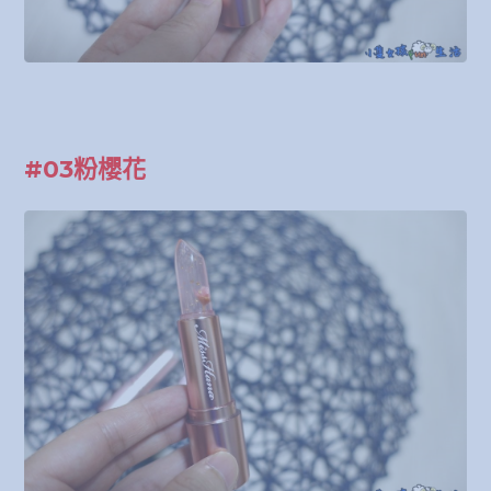
#03粉櫻花