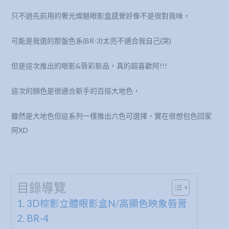
只不過先前用的奢光燦魅眼影盒感覺好像不是很對我味，
可能是我選的那盤色系(BR-3)太亮不適合我自己(哭)
但是這次推出的眼影&唇彩新品，真的超喜歡阿!!!
這次的顏色是很適合新手的百搭大地色，
雖然是大地色但這系列一樣推出六色可選擇，實在很想包色回家
阿XD
目錄導覽
3D棕影立體眼影盒N/高顯色映象唇膏
BR-4