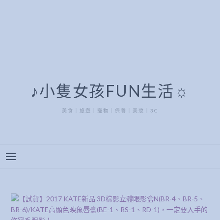
♪小隻女孩FUN生活☼
美食｜旅遊｜寵物｜保養｜美妝｜3C