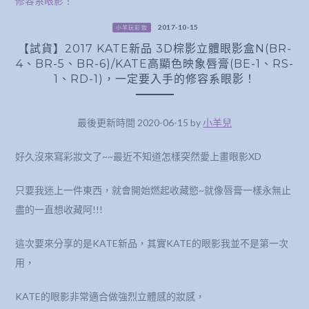
2017-10-15
小羊玩彩妝
【試貨】2017 KATE新品 3D棕影立體眼影盒N(BR-
4、BR-5、BR-6)/KATE高顯色映象唇膏(BE-1、RS-
1、RD-1)，一定要入手的修容系眼影！
最後更新時間 2020-06-15 by
小羊兒
好久沒來寫彩妝文了~~最近不知道怎樣突然愛上畫眼影XD
只要我迷上一件東西，就會開始燃起收藏慾~就像唇膏一樣永無止
盡的一直想收藏阿!!!
這次要來分享的是KATE新品，其實KATE的眼影我並不是第一次
用，
KATE的眼影非常適合做強烈立體感的妝感，