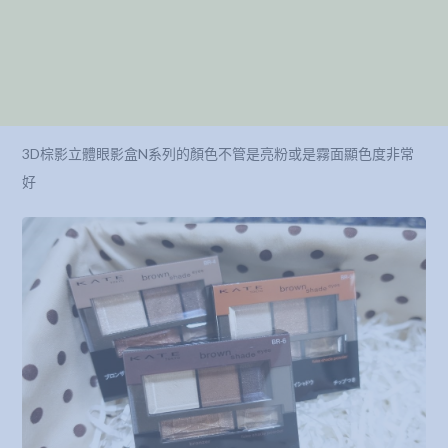
3D棕影立體眼影盒N系列的顏色不管是亮粉或是霧面顯色度非常
好