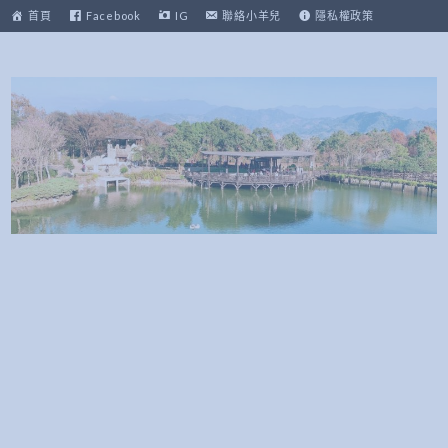
跳
首頁
Facebook
IG
聯絡小羊兒
隱私權政策
至
主
要
內
容