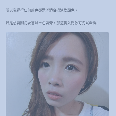
所以我覺得任何膚色都還滿適合擦這隻顏色，
若是想要剛初次嘗試土色唇膏，那這隻入門款可先試看看~