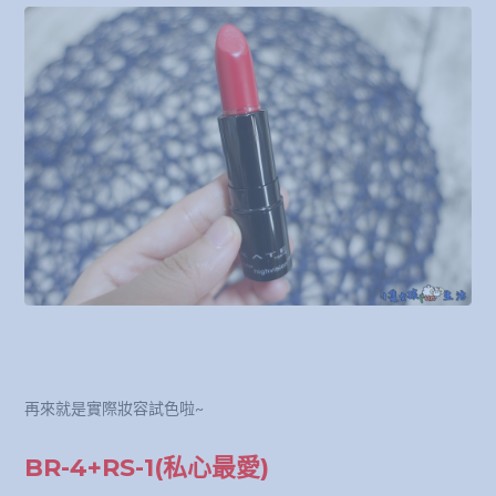
再來就是實際妝容試色啦~
BR-4+RS-1(私心最愛)