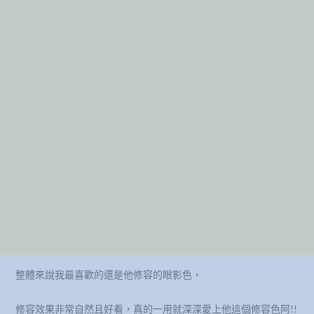
整體來說我最喜歡的還是他修容的眼影色，
修容效果非常自然且好看，真的一用就深深愛上他這個修容色阿!!