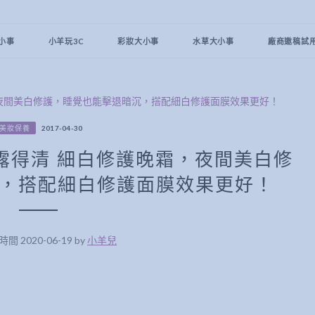
小事
小羊玩3C
彩妝大小事
水草大小事
廠商邀稿試
美妝保養
2017-04-30
露得清 細白修護晚霜，夜間美白修
，搭配細白修護面膜效果更好！
 2020-06-19 by
小羊兒