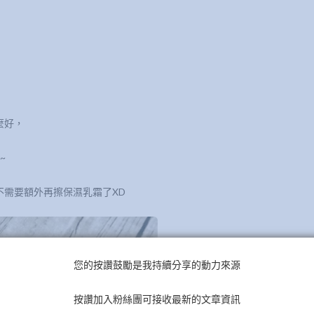
麼好，
~
不需要額外再擦保濕乳霜了XD
您的按讚鼓勵是我持續分享的動力來源
按讚加入粉絲團可接收最新的文章資訊