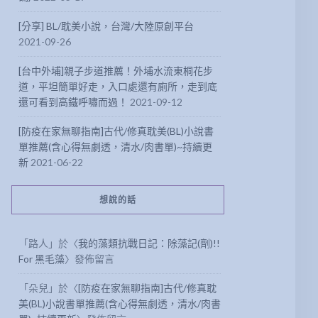
[分享] BL/耽美小說，台灣/大陸原創平台
2021-09-26
[台中外埔]親子步道推薦！外埔水流東桐花步
道，平坦簡單好走，入口處還有廁所，走到底
還可看到高鐵呼嘯而過！
2021-09-12
[防疫在家無聊指南]古代/修真耽美(BL)小說書
單推薦(含心得無劇透，清水/肉書單)~持續更
新
2021-06-22
想說的話
「
路人
」於〈
我的藻類抗戰日記：除藻記(劑)!!
For 黑毛藻
〉發佈留言
「
朵兒
」於〈
[防疫在家無聊指南]古代/修真耽
美(BL)小說書單推薦(含心得無劇透，清水/肉書