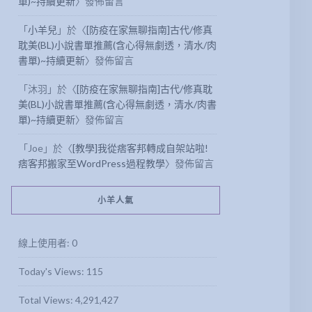
單)~持續更新
〉發佈留言
「
小羊兒
」於〈
[防疫在家無聊指南]古代/修真
耽美(BL)小說書單推薦(含心得無劇透，清水/肉
書單)~持續更新
〉發佈留言
「
沐羽
」於〈
[防疫在家無聊指南]古代/修真耽
美(BL)小說書單推薦(含心得無劇透，清水/肉書
單)~持續更新
〉發佈留言
「
Joe
」於〈
[教學]我從痞客邦轉成自架站啦!
痞客邦搬家至WordPress過程教學
〉發佈留言
小羊人氣
線上使用者:
0
Today's Views:
115
Total Views:
4,291,427