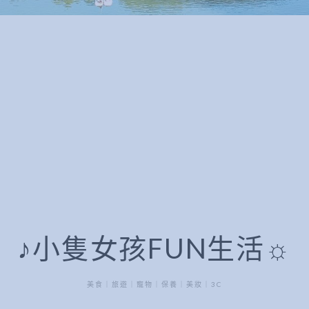
♪小隻女孩FUN生活☼
美食｜旅遊｜寵物｜保養｜美妝｜3C