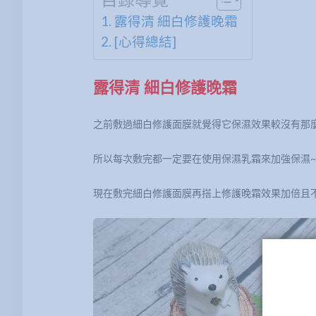
露得清 細白修護晚霜
[心得總結]
露得清 細白修護晚霜
之前敷過細白修護面膜就覺得它保濕效果較沒有那
所以每次敷完都一定要在使用保濕乳霜來加強保濕~
現在敷完細白修護面膜再搭上修護晚霜效果加倍且