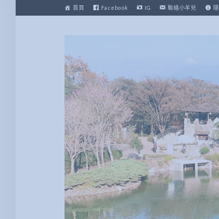
跳
首頁
Facebook
IG
聯絡小羊兒
隱
至
主
要
內
容