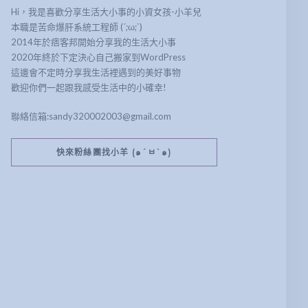
Hi，我是喜歡分享生活大小事的小資女孩-小羊兒
本職是苦命爆肝系統工程師 (´;ω;`)
2014年於痞客邦開始分享我的生活大小事
2020年終於下定決心自己搬家到WordPress
這邊會不定時分享我生活裡遇到的美好事物
歡迎你們一起跟我感受生活中的小確幸!
聯絡信箱:sandy320002003@gmail.com
快來粉絲團找小羊 (๑´ㅂ`๑)