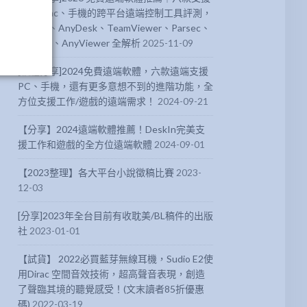
PC、Mac、手機的跨平台遠端控制工具評測，
DeskIn、AnyDesk、TeamViewer、Parsec、
Chrome、AnyViewer 全解析
2025-11-09
[軟體分享]2024免費遠端軟體，六款遠端支援
PC、手機，還有更多意想不到的進階功能，全
方位支援工作/遊戲的遠端需求！
2024-09-21
【分享】2024遠端軟體推薦！DeskIn完美支
援工作和遊戲的全方位遠端軟體
2024-09-01
【2023整理】各大平台小說徵稿比賽
2023-
12-03
[分享]2023年全台目前有收耽美/BL稿件的出版
社
2023-01-01
【試貨】 2022必買藍芽無線耳機，Sudio E2使
用Dirac 空間音效技術，超高聲音表現，創造
了聲臨其境的聽覺感受！(文末讀者85折優惠
碼)
2022-03-19