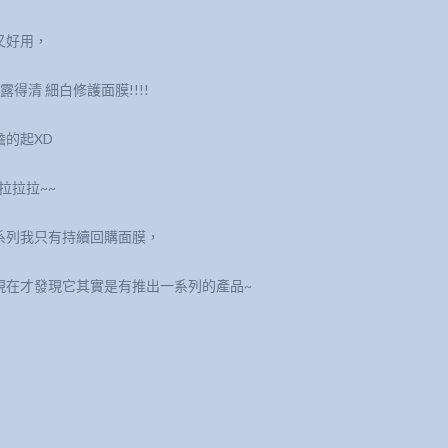
又好用，
清 細白修護面膜!!!!
的起XD
拉拉拉~~
系列我只有持續回購面膜，
現在才發現它其實是有推出一系列的產品~