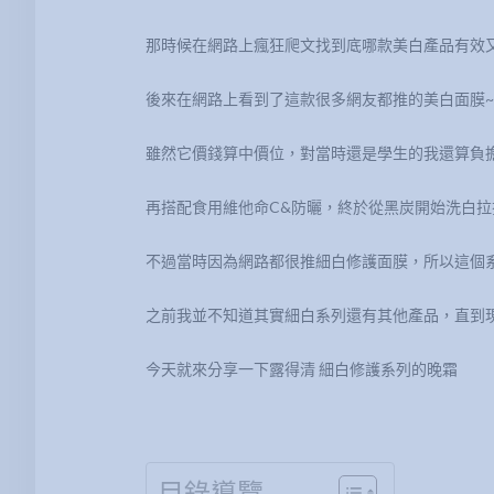
那時候在網路上瘋狂爬文找到底哪款美白產品有效
後來在網路上看到了這款很多網友都推的美白面膜~露得
雖然它價錢算中價位，對當時還是學生的我還算負擔
再搭配食用維他命C&防曬，終於從黑炭開始洗白拉
不過當時因為網路都很推細白修護面膜，所以這個
之前我並不知道其實細白系列還有其他產品，直到
今天就來分享一下露得清 細白修護系列的晚霜
目錄導覽