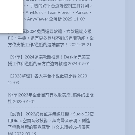
PC、Mac、手機的跨平台遠端控制工具評測，
DeskIn、AnyDesk、TeamViewer、Parsec、
Chrome、AnyViewer 全解析
2025-11-09
[軟體分享]2024免費遠端軟體，六款遠端支援
PC、手機，還有更多意想不到的進階功能，全
方位支援工作/遊戲的遠端需求！
2024-09-21
【分享】2024遠端軟體推薦！DeskIn完美支
援工作和遊戲的全方位遠端軟體
2024-09-01
【2023整理】各大平台小說徵稿比賽
2023-
12-03
[分享]2023年全台目前有收耽美/BL稿件的出版
社
2023-01-01
【試貨】 2022必買藍芽無線耳機，Sudio E2使
用Dirac 空間音效技術，超高聲音表現，創造
了聲臨其境的聽覺感受！(文末讀者85折優惠
碼)
2022-03-19