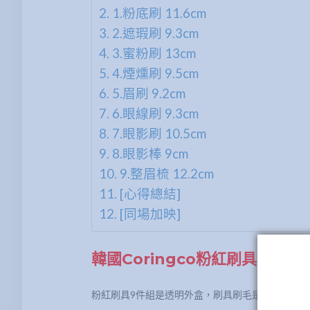
1.粉底刷 11.6cm
2.遮瑕刷 9.3cm
3.蜜粉刷 13cm
4.煙燻刷 9.5cm
5.眉刷 9.2cm
6.眼線刷 9.3cm
7.眼影刷 10.5cm
8.眼影棒 9cm
9.整眉梳 12.2cm
[心得總結]
[同場加映]
韓國Coringco粉紅刷具9件組(
粉紅刷具9件組是透明外盒，刷具刷毛是尼龍毛