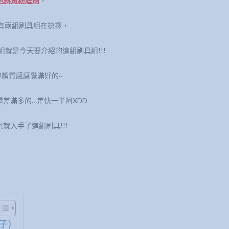
o黑色斜角粉底刷
，
當時有兩組刷具組在抉擇，
另一組就是今天要介紹的這組刷具組!!!
整體質感感覺滿好的~
差滿多的…差快一半阿XDD
就入手了這組刷具!!!
子)