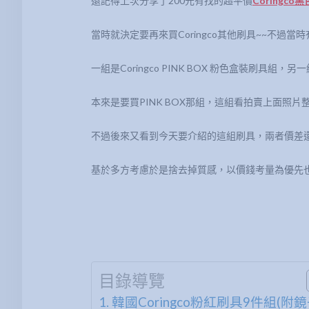
還記得上次分享了200元有找的超平價
Coringc
當時就決定要再來買Coringco其他刷具~~不過
一組是Coringco PINK BOX 粉色盒裝刷具組，
本來是要買PINK BOX那組，這組看拍賣上面照片
不過後來又看到今天要介紹的這組刷具，兩者價差還
基於多方考慮於是捨去掉質感，以價錢考量為優先也
目錄導覽
韓國Coringco粉紅刷具9件組(附鏡