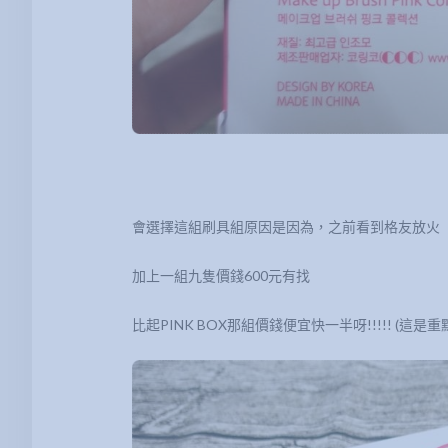
會選擇這組刷具組原因是因為，之前看到格友放火
加上一組九隻價錢600元有找
比起PINK BOX那組價錢便宜快一半呀!!!!! (這是重