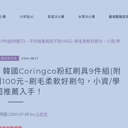
小事
小羊玩3C
彩妝大小事
水草大小事
廠商邀稿試
羊愛彩妝分享
2016-08-27
國Coringco粉紅刷具9件組(附
100元~刷毛柔軟好刷勻，小資/學
超推薦入手！
 2020-07-09 by
小羊兒