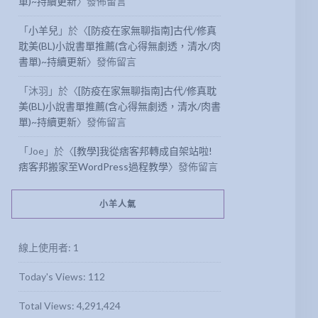
單)~持續更新
〉發佈留言
「
小羊兒
」於〈
[防疫在家無聊指南]古代/修真
耽美(BL)小說書單推薦(含心得無劇透，清水/肉
書單)~持續更新
〉發佈留言
「
沐羽
」於〈
[防疫在家無聊指南]古代/修真耽
美(BL)小說書單推薦(含心得無劇透，清水/肉書
單)~持續更新
〉發佈留言
「
Joe
」於〈
[教學]我從痞客邦轉成自架站啦!
痞客邦搬家至WordPress過程教學
〉發佈留言
小羊人氣
線上使用者:
1
Today's Views:
112
Total Views:
4,291,424