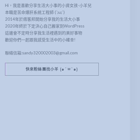
Hi，我是喜歡分享生活大小事的小資女孩-小羊兒
本職是苦命爆肝系統工程師 (´;ω;`)
2014年於痞客邦開始分享我的生活大小事
2020年終於下定決心自己搬家到WordPress
這邊會不定時分享我生活裡遇到的美好事物
歡迎你們一起跟我感受生活中的小確幸!
聯絡信箱:sandy320002003@gmail.com
快來粉絲團找小羊 (๑´ㅂ`๑)