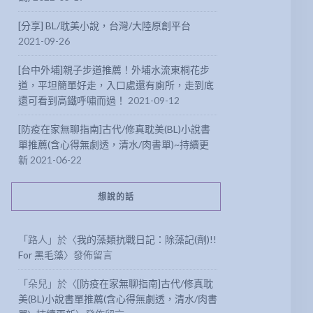
[分享] BL/耽美小說，台灣/大陸原創平台
2021-09-26
[台中外埔]親子步道推薦！外埔水流東桐花步
道，平坦簡單好走，入口處還有廁所，走到底
還可看到高鐵呼嘯而過！
2021-09-12
[防疫在家無聊指南]古代/修真耽美(BL)小說書
單推薦(含心得無劇透，清水/肉書單)~持續更
新
2021-06-22
想說的話
「
路人
」於〈
我的藻類抗戰日記：除藻記(劑)!!
For 黑毛藻
〉發佈留言
「
朵兒
」於〈
[防疫在家無聊指南]古代/修真耽
美(BL)小說書單推薦(含心得無劇透，清水/肉書