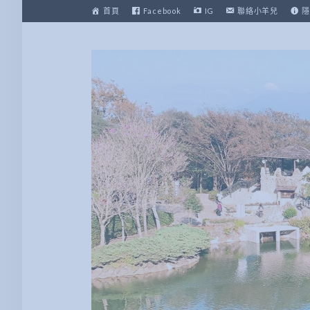
跳
首頁
Facebook
IG
聯絡小羊兒
隱
至
主
要
內
容