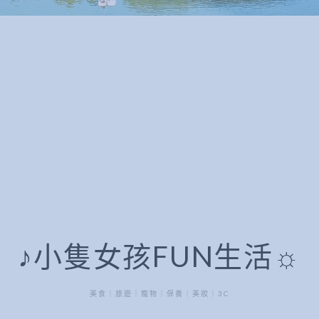
♪小隻女孩FUN生活☼
美食｜旅遊｜寵物｜保養｜美妝｜3C