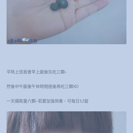
平時上班我會早上飯後先吃三顆~
然後中午飯後午休時間過後再吃三顆XD
一天攝取量六顆~若要加強保養，可每日12錠