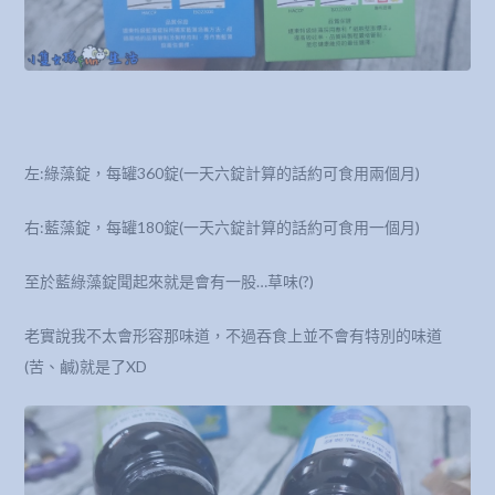
左:綠藻錠，每罐360錠(一天六錠計算的話約可食用兩個月)
右:藍藻錠，每罐180錠(一天六錠計算的話約可食用一個月)
至於藍綠藻錠聞起來就是會有一股…草味(?)
老實說我不太會形容那味道，不過吞食上並不會有特別的味道
(苦、鹹)就是了XD