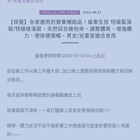
2016-08-21
保健食品/點心零嘴/好喝飲品
【保健】全家適用的營養補給品！遠東生技 特級藍藻
錠/特級綠藻錠，天然綜合維他命，調整體質、增強體
力、使排便順暢，男女/兒童皆適合食用
最後更新時間 2020-07-13 by
小羊兒
自從換工作以後工作量大增…加上晚上還要經營部落格體力真的無
法負荷….
每天起床都帶著疲憊的身軀繼續去上班
如果腦袋不清晰、一直打瞌睡上班肯定會頻頻出錯!!!!!
精神、體力狀況不佳不僅影響工作進度還可能會影響到個人考績
阿~~~~