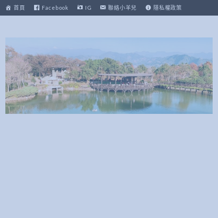
跳
首頁
Facebook
IG
聯絡小羊兒
隱私權政策
至
主
要
內
容