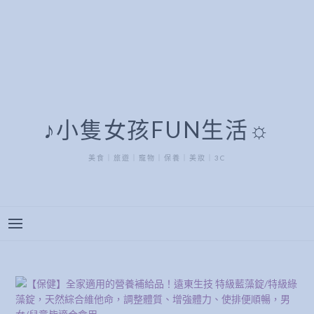
♪小隻女孩FUN生活☼
美食｜旅遊｜寵物｜保養｜美妝｜3C