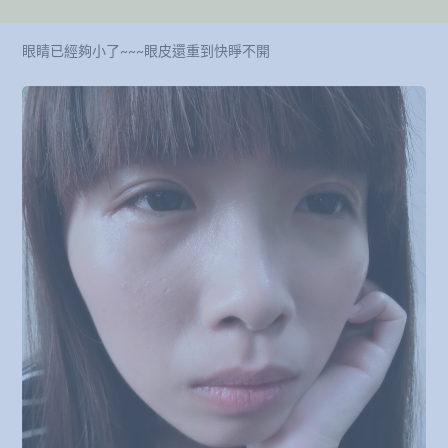
眼睛已經夠小了~~~眼皮還重到快睜不開