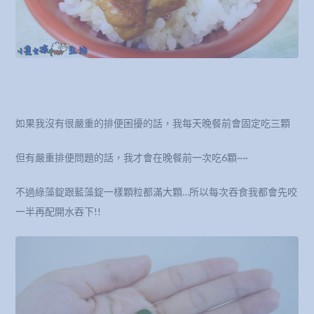
如果我沒有很嚴重的排便困擾的話，我每天晚餐前會固定吃三顆
但有嚴重排便問題的話，我才會在晚餐前一次吃6顆~~
不過綠藻錠跟藍藻錠一樣顆粒都滿大顆…所以每次吞食我都會先咬
一半再配開水吞下!!