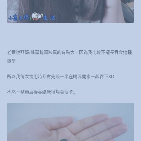
老實說藍藻/綠藻錠顆粒真的有點大，因為我比較不擅長吞食這種
錠型
所以我每次食用時都會先咬一半在喝溫開水一起吞下XD
不然一整顆直接吞總覺得喉嚨很卡…