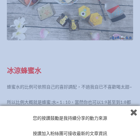
冰涼蜂蜜水
蜂蜜水的比例可依照自己的喜好調配，不過我自已不喜歡喝太甜~
所以比例大概就是蜂蜜:水= 1 : 10，當然你也可以1:9甚至到1:8都
OK
您的按讚鼓勵是我持續分享的動力來源
按讚加入粉絲團可接收最新的文章資訊