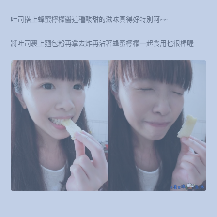
吐司搭上蜂蜜檸檬醬這種酸甜的滋味真得好特別阿~~
將吐司裹上麵包粉再拿去炸再沾著蜂蜜檸檬一起食用也很棒喔