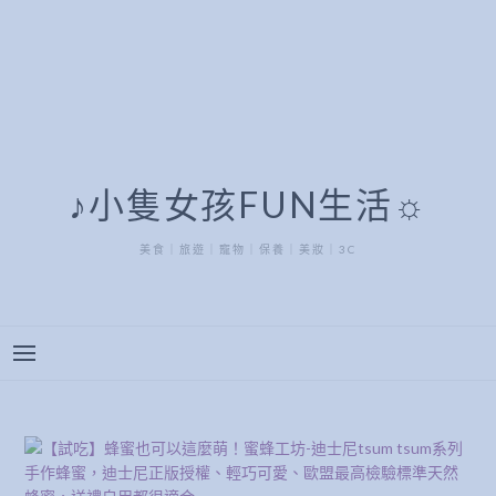
♪小隻女孩FUN生活☼
美食｜旅遊｜寵物｜保養｜美妝｜3C