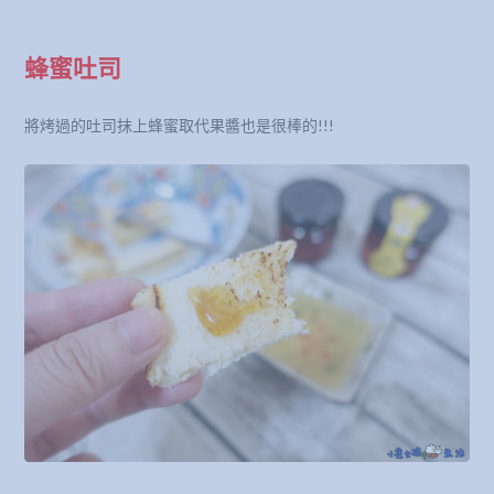
蜂蜜吐司
將烤過的吐司抹上蜂蜜取代果醬也是很棒的!!!