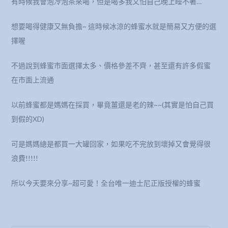
有時候我會泡冷泡茶來喝，但是喝多我又怕自己晚上睡不著…
想要喝得健康又無負擔~ 這時候冰涼的蜂蜜水就是簡易又方便的選
擇喔
不過說到蜂蜜市面選擇太多、價格參差不齊，甚至還有許多假蜜
在市面上流通
以前蜂蜜都是媽媽在採買，畢竟薑還是老的辣~~(其實是怕自己買
到假的XD)
可是媽媽總是都買一大罐回家，如果吃不完放到壞掉又會覺得很
浪費!!!!!
所以今天要來分享~超可愛！全台唯一迪士尼正版授權的蜂蜜