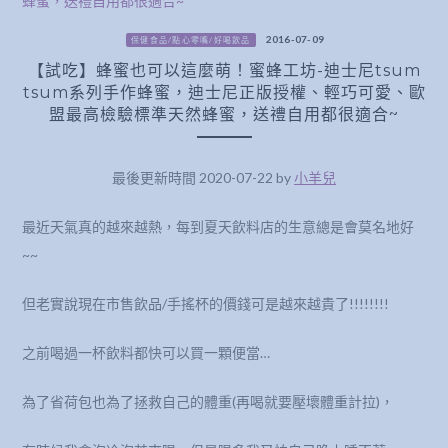
2016-07-09
保健食品/點心零嘴/好喝飲品
【試吃】蜂蜜也可以這麼萌！蜜蜂工坊-迪士尼tsum
tsum系列手作蜂蜜，迪士尼正版授權、輕巧可愛、歐
盟最高檢驗標準天然蜂蜜，送禮自用都很適合~
最後更新時間 2020-07-22 by
小羊兒
最近天氣真的越來越熱，每到夏天飲料店的生意總是會莫名地好
~~
但老實說現在市售飲品/手搖杯的價錢可是越來越貴了!!!!!!!!
之前喝過一杯飲料都快可以買一顆便當…
為了省荷包也為了拯救自己的體重(再喝就要壓壞體重計拉)，