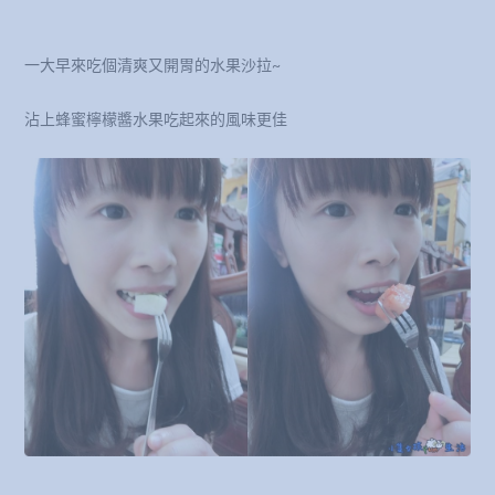
一大早來吃個清爽又開胃的水果沙拉~
沾上蜂蜜檸檬醬水果吃起來的風味更佳