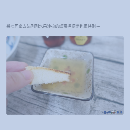
將吐司拿去沾剛剛水果沙拉的蜂蜜檸檬醬也很特別~~