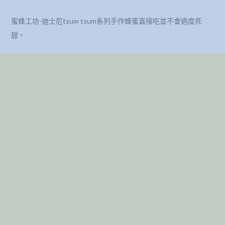
蜜蜂工坊-迪士尼tsum tsum系列手作蜂蜜直接吃並不會過度死
甜，