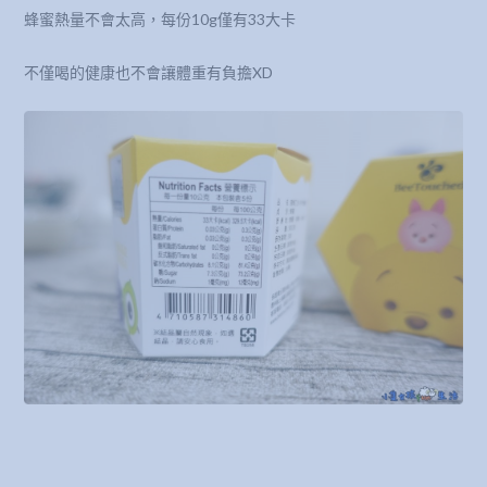
蜂蜜熱量不會太高，每份10g僅有33大卡
不僅喝的健康也不會讓體重有負擔XD