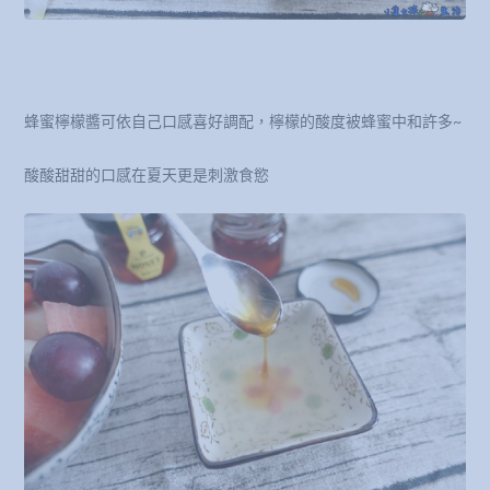
蜂蜜檸檬醬可依自己口感喜好調配，檸檬的酸度被蜂蜜中和許多~
酸酸甜甜的口感在夏天更是刺激食慾