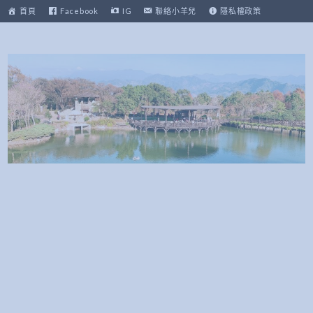
跳
首頁
Facebook
IG
聯絡小羊兒
隱私權政策
至
主
要
內
容