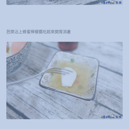
芭樂沾上蜂蜜檸檬醬吃起來開胃消暑