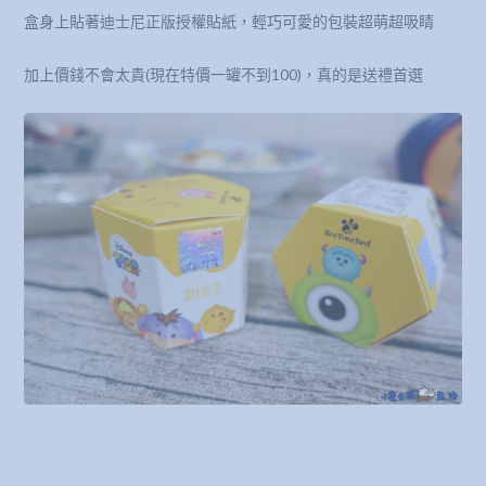
盒身上貼著迪士尼正版授權貼紙，輕巧可愛的包裝超萌超吸睛
加上價錢不會太貴(現在特價一罐不到100)，真的是送禮首選