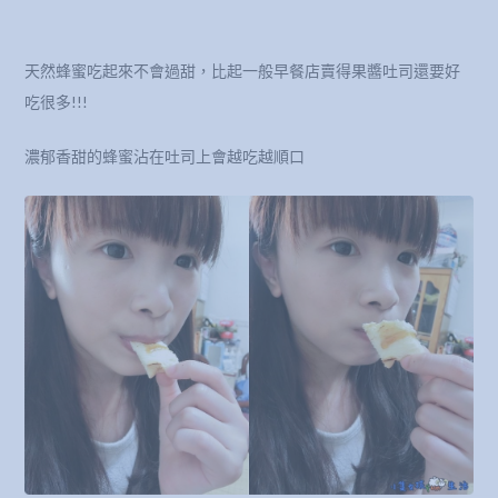
天然蜂蜜吃起來不會過甜，比起一般早餐店賣得果醬吐司還要好
吃很多!!!
濃郁香甜的蜂蜜沾在吐司上會越吃越順口