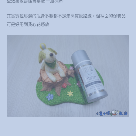
全效柔敏舒緩菁華液 一瓶30ml
其實寶拉珍選的瓶身多數都不是走高質感路線，但裡面的保養品
可是好用到我心花怒放