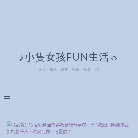
♪小隻女孩FUN生活☼
美食｜旅遊｜寵物｜保養｜美妝｜3C