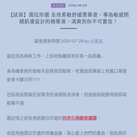
2016-04-28
美妝保養
【試貨】寶拉珍選 全效柔敏舒緩菁華液，專為敏感問
題肌膚設計的精華液，清爽到你不可置信！
最後更新時間 2020-07-28 by
小羊兒
最近因為換新工作，上班地點離家有好長一段距離…
身為機車族的我每天這樣來回騎車，老實說就算臉上有戴口罩還
是會卡髒污阿!!!!!
也因為這樣最近就算洗完澡將臉洗淨後，但是臉部就變得很容易
乾癢不適
還記得之前有用過寶拉珍選的
抗老化極緻修護霜
，
自從用過寶拉珍選的保養品後，真心愛上他們的產品，因為真的