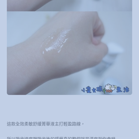
這款全效柔敏舒緩菁華液主打輕盈路線，
所以吸收速度跟吸收後的感覺真的整個就是清爽到你會嚇