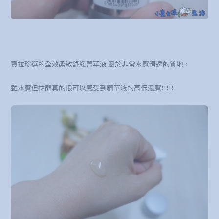
寶拉珍選的全效柔敏舒緩菁華液 屬於非常水感清透的質地，
雖水感但抹開真的很可以感受到精華液的高保濕感!!!!!