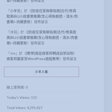
單)~持續更新
〉發佈留言
「
小羊兒
」於〈
[防疫在家無聊指南]古代/修真
耽美(BL)小說書單推薦(含心得無劇透，清水/肉
書單)~持續更新
〉發佈留言
「
沐羽
」於〈
[防疫在家無聊指南]古代/修真耽
美(BL)小說書單推薦(含心得無劇透，清水/肉書
單)~持續更新
〉發佈留言
「
Joe
」於〈
[教學]我從痞客邦轉成自架站啦!
痞客邦搬家至WordPress過程教學
〉發佈留言
小羊人氣
線上使用者:
0
Today's Views:
115
Total Views:
4,291,427