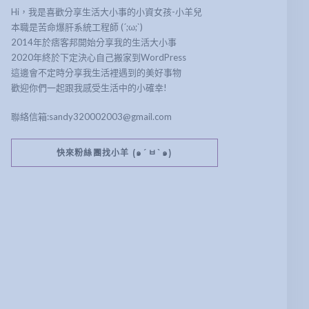
Hi，我是喜歡分享生活大小事的小資女孩-小羊兒
本職是苦命爆肝系統工程師 (´;ω;`)
2014年於痞客邦開始分享我的生活大小事
2020年終於下定決心自己搬家到WordPress
這邊會不定時分享我生活裡遇到的美好事物
歡迎你們一起跟我感受生活中的小確幸!
聯絡信箱:sandy320002003@gmail.com
快來粉絲團找小羊 (๑´ㅂ`๑)