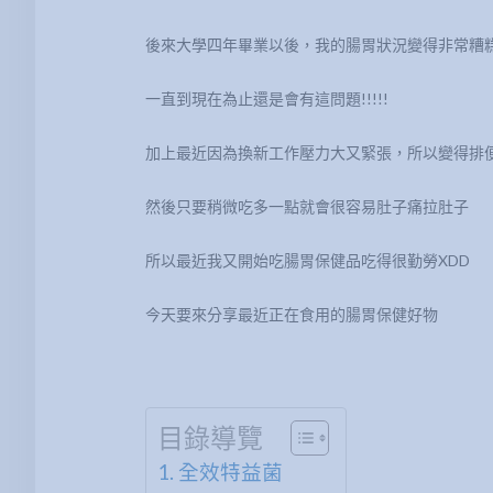
後來大學四年畢業以後，我的腸胃狀況變得非常糟糕
一直到現在為止還是會有這問題!!!!!
加上最近因為換新工作壓力大又緊張，所以變得排
然後只要稍微吃多一點就會很容易肚子痛拉肚子
所以最近我又開始吃腸胃保健品吃得很勤勞XDD
今天要來分享最近正在食用的腸胃保健好物
目錄導覽
全效特益菌