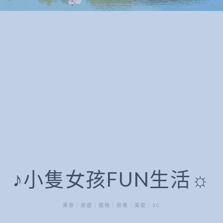
♪小隻女孩FUN生活☼
美食｜旅遊｜寵物｜保養｜美妝｜3C