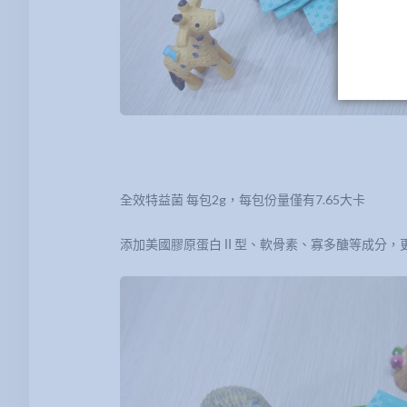
全效特益菌 每包2g，每包份量僅有7.65大卡
添加美國膠原蛋白Ⅱ型、軟骨素、寡多醣等成分，更