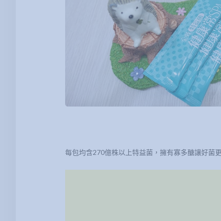
每包均含270億株以上特益菌，擁有寡多醣讓好菌