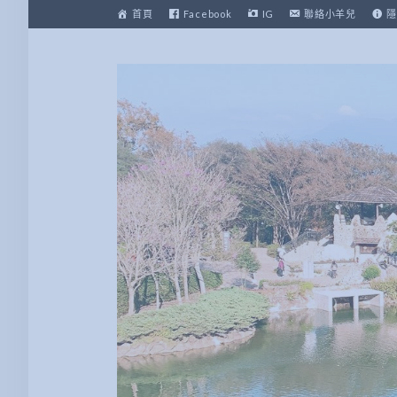
跳
首頁
Facebook
IG
聯絡小羊兒
隱
至
主
要
內
容