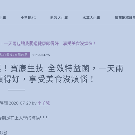
小事
小羊玩3C
彩妝大小事
水草大小事
廠商邀稿試
/點心零嘴/好喝飲品
2016-04-25
！寶康生技-全效特益菌，一天兩
顧得好，享受美食沒煩惱！
 2020-07-29 by
小羊兒
在上大學的時候!!!!!!
吃)