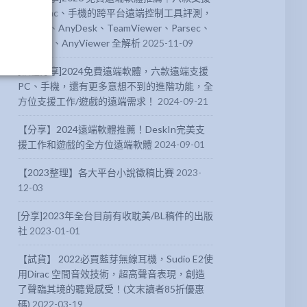
PC、Mac、手機的跨平台遠端控制工具評測，
DeskIn、AnyDesk、TeamViewer、Parsec、
Chrome、AnyViewer 全解析
2025-11-09
[軟體分享]2024免費遠端軟體，六款遠端支援
PC、手機，還有更多意想不到的進階功能，全
方位支援工作/遊戲的遠端需求！
2024-09-21
【分享】2024遠端軟體推薦！DeskIn完美支
援工作和遊戲的全方位遠端軟體
2024-09-01
【2023整理】各大平台小說徵稿比賽
2023-
12-03
[分享]2023年全台目前有收耽美/BL稿件的出版
社
2023-01-01
【試貨】 2022必買藍芽無線耳機，Sudio E2使
用Dirac 空間音效技術，超高聲音表現，創造
了聲臨其境的聽覺感受！(文末讀者85折優惠
碼)
2022-03-19