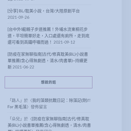
[分享] BL/耽美小說，台灣/大陸原創平台
2021-09-26
[台中外埔]親子步道推薦！外埔水流東桐花步
道，平坦簡單好走，入口處還有廁所，走到底
還可看到高鐵呼嘯而過！
2021-09-12
[防疫在家無聊指南]古代/修真耽美(BL)小說書
單推薦(含心得無劇透，清水/肉書單)~持續更
新
2021-06-22
想說的話
「
路人
」於〈
我的藻類抗戰日記：除藻記(劑)!!
For 黑毛藻
〉發佈留言
「
朵兒
」於〈
[防疫在家無聊指南]古代/修真耽
美(BL)小說書單推薦(含心得無劇透，清水/肉書