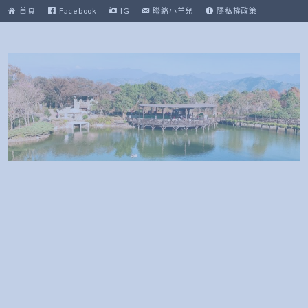
跳
首頁
Facebook
IG
聯絡小羊兒
隱私權政策
至
主
要
內
容