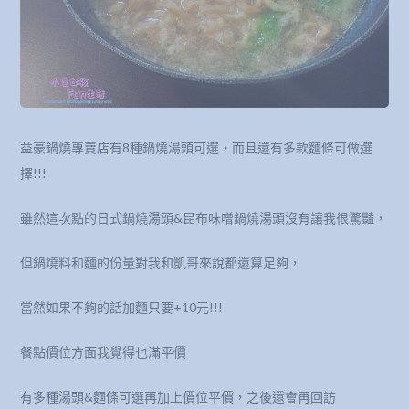
益豪鍋燒專賣店有8種鍋燒湯頭可選，而且還有多款麵條可做選
擇!!!
雖然這次點的日式鍋燒湯頭&昆布味噌鍋燒湯頭沒有讓我很驚豔，
但鍋燒料和麵的份量對我和凱哥來說都還算足夠，
當然如果不夠的話加麵只要+10元!!!
餐點價位方面我覺得也滿平價
有多種湯頭&麵條可選再加上價位平價，之後還會再回訪