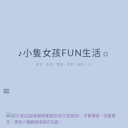
♪小隻女孩FUN生活☼
美食｜旅遊｜寵物｜保養｜美妝｜3C