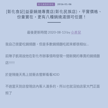
2016-01-06
彰化美食好好吃
[彰化食記]益豪鍋燒專賣店(彰化民族店)，平實價格、
份量實在，更有八種鍋燒湯頭可任選！
最後更新時間 2020-08-13 by
小羊兒
我自己很愛吃鍋燒麵，但是多數鍋燒麵吃起來都很相似…
前陣子凱哥說他在彰化市辦事情時發現一間新開的專賣的鍋燒麵
店!!!!!
於是隔幾天馬上就衝去嘗鮮看看XDD
不過當天到店發現店內客人滿多的，所以也就沒拍店家大門正面
照了