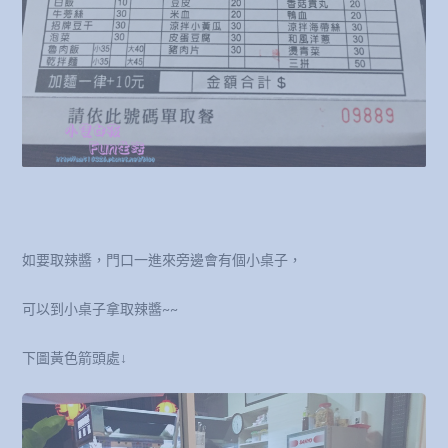
如要取辣醬，門口一進來旁邊會有個小桌子，
可以到小桌子拿取辣醬~~
下圖黃色箭頭處↓