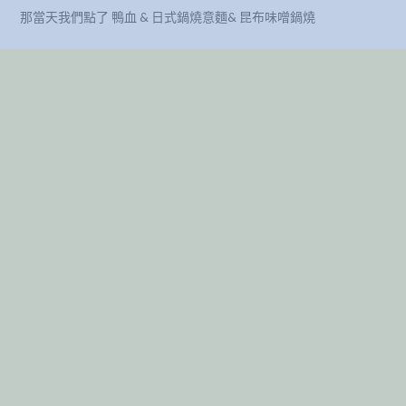
那當天我們點了 鴨血 & 日式鍋燒意麵& 昆布味噌鍋燒