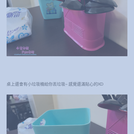
桌上還會有小垃圾桶給你丟垃圾~ 感覺還滿貼心的XD