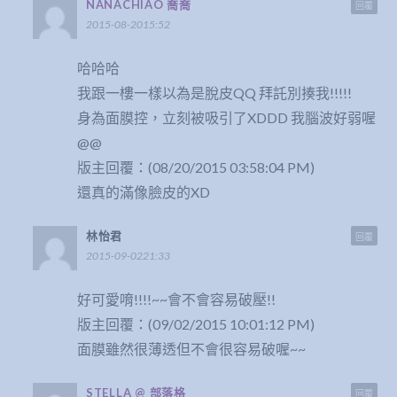
NANACHIAO 喬喬
回覆
2015-08-2015:52
哈哈哈
我跟一樓一樣以為是脫皮QQ 拜託別揍我!!!!!
身為面膜控，立刻被吸引了XDDD 我腦波好弱喔
@@
版主回覆：(08/20/2015 03:58:04 PM)
還真的滿像臉皮的XD
林怡君
回覆
2015-09-0221:33
好可愛唷!!!!~~會不會容易破壓!!
版主回覆：(09/02/2015 10:01:12 PM)
面膜雖然很薄透但不會很容易破喔~~
STELLA @ 部落格
回覆