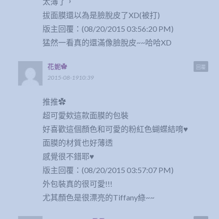
太薄了，
拔面膜還以為是臉脫皮了XD(被打)
版主回覆：(08/20/2015 03:56:20 PM)
猛然一看真的還滿像臉脫皮~~哈哈XD
花妮✿
回覆
2015-08-1910:39
推推✿
超可愛欸這款面膜的包裝
好喜歡這個顏色和可愛的粉紅色蝴蝶結唷♥
面膜的材質也好薄透
感覺很不錯耶♥
版主回覆：(08/20/2015 03:57:07 PM)
外包裝真的很可愛!!!
尤其顏色是很漂亮的Tiffany綠~~