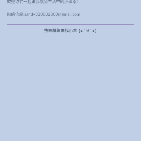
歡迎你們一起跟我感受生活中的小確幸!
聯絡信箱:sandy320002003@gmail.com
快來粉絲團找小羊 (๑´ㅂ`๑)