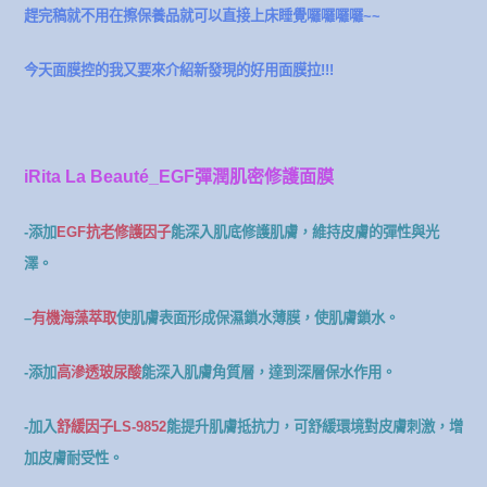
趕完稿就不用在擦保養品就可以直接上床睡覺囉囉囉囉~~
今天面膜控的我又要來介紹新發現的好用面膜拉!!!
iRita La Beauté_EGF彈潤肌密修護面膜
-添加
EGF抗老修護因子
能深入肌底修護肌膚，維持皮膚的彈性與光
澤。
–
有機海藻萃取
使肌膚表面形成保濕鎖水薄膜，使肌膚鎖水。
-添加
高滲透玻尿酸
能深入肌膚角質層，達到深層保水作用。
-加入
舒緩因子LS-9852
能提升肌膚抵抗力，可舒緩環境對皮膚刺激，增
加皮膚耐受性。