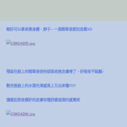
剛好可以拿來擦身體、脖子~ 一滴精華液都別浪費XD
殘留在臉上的精華液很快就吸收進皮膚裡了，好吸收不黏膩~
敷完後臉上的水潤光澤感馬上又出來囉!!!!!!
讓最近熬夜爆肝的皮膚有種舒緩滋潤的感覺呢