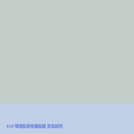
EGF彈潤肌密修護面膜 背面說明