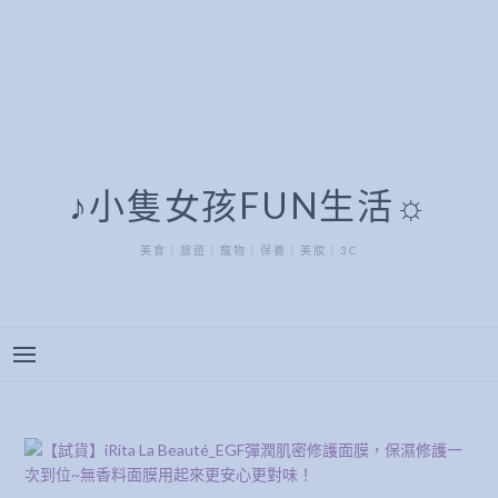
♪小隻女孩FUN生活☼
美食｜旅遊｜寵物｜保養｜美妝｜3C