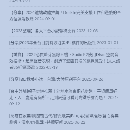
2024-09-21
【分享】2024遠端軟體推薦！DeskIn完美支援工作和遊戲的全
方位遠端軟體
2024-09-01
【2023整理】各大平台小說徵稿比賽
2023-12-03
[分享]2023年全台目前有收耽美/BL稿件的出版社
2023-01-01
【試貨】 2022必買藍芽無線耳機，Sudio E2使用Dirac 空間音
效技術，超高聲音表現，創造了聲臨其境的聽覺感受！(文末讀
者85折優惠碼)
2022-03-19
[分享] BL/耽美小說，台灣/大陸原創平台
2021-09-26
[台中外埔]親子步道推薦！外埔水流東桐花步道，平坦簡單好
走，入口處還有廁所，走到底還可看到高鐵呼嘯而過！
2021-
09-12
[防疫在家無聊指南]古代/修真耽美(BL)小說書單推薦(含心得無
劇透，清水/肉書單)~持續更新
2021-06-22