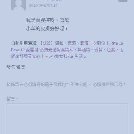
2015-09-0709:18
我是面膜控呀，嘻嘻
小羊的皮膚好好呀:)
自動引用通知:
【試貨】溫和、保濕、潤澤一次到位！iRita La
Beauté 愛麗塔-活妍光透保濕精萃，無酒精、香料、色素，用
起來舒服又安心！ – ♪小隻女孩Fun生活☼
發佈留言
發佈留言必須填寫的電子郵件地址不會公開。
必填欄位標示為
*
留言
*