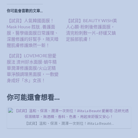
你可能會喜歡的文章...
【試貨】人氣韓國面膜！
【試貨】BEAUTY WISH美
Mask House 胜肽․養護面
人心願-粉剌後修護面膜，
膜，醫學級面膜日常護理、
清完粉刺敷一片~紓緩又鎮
深層修護的好幫手，隔天睡
定臉部肌膚！
醒肌膚修護煥然一新！
【試貨】LOVEMORE戀愛
膜法 濟州好水面膜-蝸牛精
華潤澤修護面膜/火山泥精
華淨顏調理黑面膜，一敷變
身成好「水」女孩！
你可能還會想看...
【試貨】溫和、保濕、潤澤一次到位！iRita La Beauté…