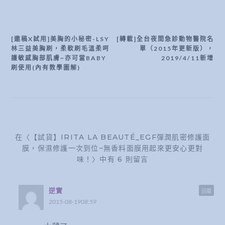
[邀稿X試用]美胸的小秘密-LSY
[轉載]全台夜間急診動物醫院名
文
林三益美胸刷，柔軟刷毛溫柔呵
單（2015年更新版），
章
護敏感胸部肌膚~亦可當BABY
2019/4/11新增
刷使用(內有教學圖解)
導
覽
在〈【試貨】IRITA LA BEAUTÉ_EGF彈潤肌密修護面
膜，保濕修護一次到位~無香料面膜用起來更安心更對
味！〉中有 6 則留言
逆實
回覆
2015-08-1908:59