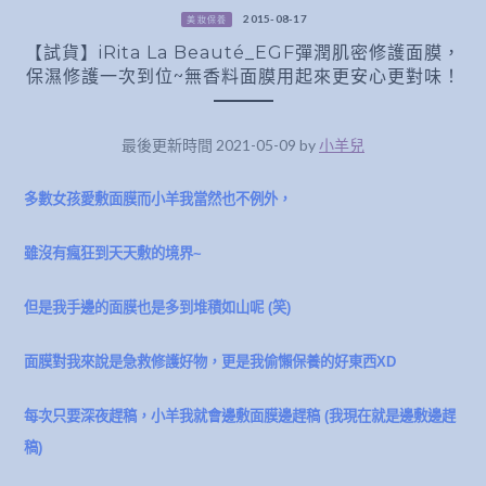
2015-08-17
美妝保養
【試貨】iRita La Beauté_EGF彈潤肌密修護面膜，
保濕修護一次到位~無香料面膜用起來更安心更對味！
最後更新時間 2021-05-09 by
小羊兒
多數女孩愛敷面膜而小羊我當然也不例外，
雖沒有瘋狂到天天敷的境界~
但是我手邊的面膜也是多到堆積如山呢 (笑)
面膜對我來說是急救修護好物，更是我偷懶保養的好東西XD
每次只要深夜趕稿，小羊我就會邊敷面膜邊趕稿 (我現在就是邊敷邊趕
稿
)