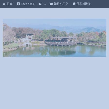
跳
首頁
Facebook
IG
聯絡小羊兒
隱私權政策
至
主
要
內
容