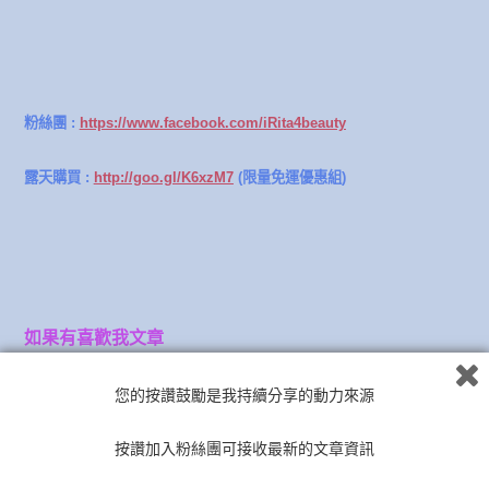
粉絲團 :
https://www.facebook.com/iRita4beauty
露天購買 :
http://goo.gl/K6xzM7
(限量免運優惠組)
如果有喜歡我文章
拜偷拜偷各位幫忙按讚加入粉絲團!!!
您的按讚鼓勵是我持續分享的動力來源
你的一個讚和留言都是我的動力阿阿阿!!!
按讚加入粉絲團可接收最新的文章資訊