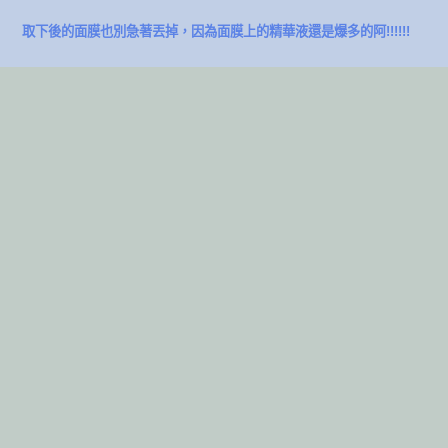
取下後的面膜也別急著丟掉，因為面膜上的精華液還是爆多的阿!!!!!!