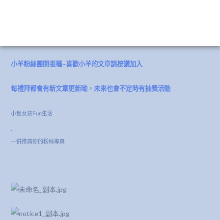
本篇無任何稿費利益，均為真實體驗無修圖
產品相關介紹說明，引用官方商品資訊，不等於宣稱具有功效或療效
小羊粉絲團開張囉~喜歡小羊的文章請按讚加入
每禮拜都會有新文章更新呦，未來也會不定時有抽獎活動
小隻女孩Fun生活
一併推廣你的粉絲專頁