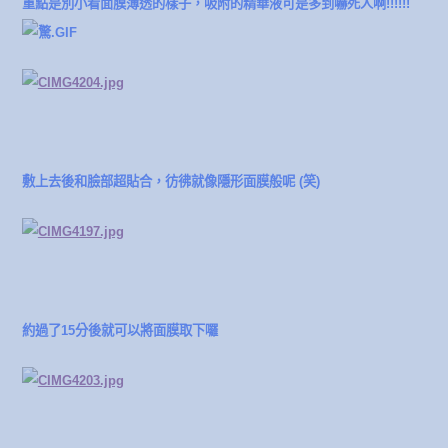
重點是別小看面膜薄透的樣子，吸附的精華液可是多到嚇死人啊!!!!!!
敷上去後和臉部超貼合，彷彿就像隱形面膜般呢 (笑)
約過了15分後就可以將面膜取下囉