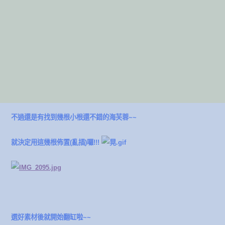
不過還是有找到幾根小根還不錯的海芙蓉~~
就決定用這幾根佈置(亂插)囉!!!
選好素材後就開始翻缸啦~~