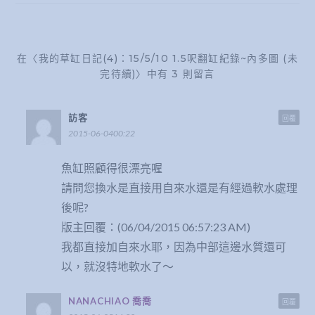
在〈我的草缸日記(4)：15/5/10 1.5呎翻缸紀錄~內多圖 (未
完待續)〉中有 3 則留言
訪客
回覆
2015-06-0400:22
魚缸照顧得很漂亮喔
請問您換水是直接用自來水還是有經過軟水處理
後呢?
版主回覆：(06/04/2015 06:57:23 AM)
我都直接加自來水耶，因為中部這邊水質還可
以，就沒特地軟水了～
NANACHIAO 喬喬
回覆
2015-06-0514:32