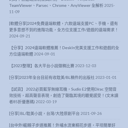
11-09
[軟體分享]2024免費遠端軟體，六款遠端支援PC、手機，還有
更多意想不到的進階功能，全方位支援工作/遊戲的遠端需求！
2024-09-21
【分享】2024遠端軟體推薦！DeskIn完美支援工作和遊戲的全
方位遠端軟體
2024-09-01
【2023整理】各大平台小說徵稿比賽
2023-12-03
[分享]2023年全台目前有收耽美/BL稿件的出版社
2023-01-01
【試貨】 2022必買藍芽無線耳機，Sudio E2使用Dirac 空間音
效技術，超高聲音表現，創造了聲臨其境的聽覺感受！(文末讀
者85折優惠碼)
2022-03-19
[分享] BL/耽美小說，台灣/大陸原創平台
2021-09-26
[台中外埔]親子步道推薦！外埔水流東桐花步道，平坦簡單好
走，入口處還有廁所，走到底還可看到高鐵呼嘯而過！
2021-