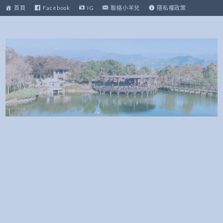
跳
首頁
Facebook
IG
聯絡小羊兒
隱私權政策
至
主
要
內
容