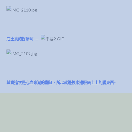
底土真的好髒阿…..
其實這次是心血來潮的翻缸，所以就邊換水邊吸底土上的髒東西~