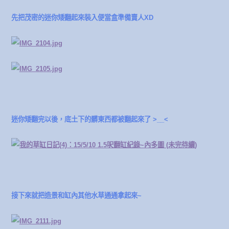
先把茂密的迷你矮翻起來裝入便當盒準備賣人XD
迷你矮翻完以後，底土下的髒東西都被翻起來了 >__<
接下來就把造景和缸內其他水草通通拿起來~