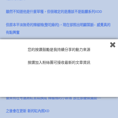
雖然不知道他是什麼草種，但很確定的是應該不是骷髏系列XDD
但原本平淡無奇的辣椒榕(整坨綠的)，現在卻照出明顯葉脈~ 感覺真的
有點興奮
不知道她還會有什麼變化~~~
您的按讚鼓勵是我持續分享的動力來源
按讚加入粉絲團可接收最新的文章資訊
[後記]
後來有在考慮將紅宮廷換成 辣椒榕的小群落 放在那邊做擺設~~
之後會在更新 新的缸內照XD