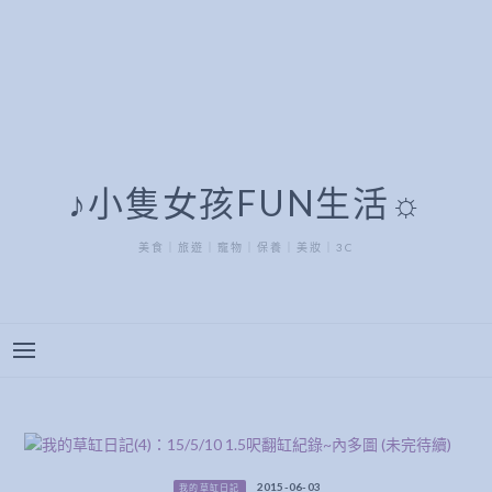
♪小隻女孩FUN生活☼
美食｜旅遊｜寵物｜保養｜美妝｜3C
2015-06-03
我的草缸日記