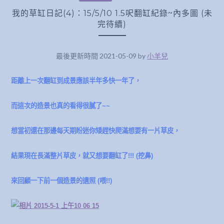
我的草缸日記(4)：15/5/10 1.5呎翻缸紀錄~內多圖 (未
完待續)
最後更新時間 2021-05-09 by
小羊兒
距離上一次翻缸到成景應該半年多快一年了，
而這次的造景也真的看得很膩了~~
想當初還在那邊每天期盼迷你矮趕快爬滿想要有一片草皮，
結果現在長滿整片草皮，就又想要翻缸了!!! (挖鼻)
來回顧一下前一個造景的遺照 (喂!!)