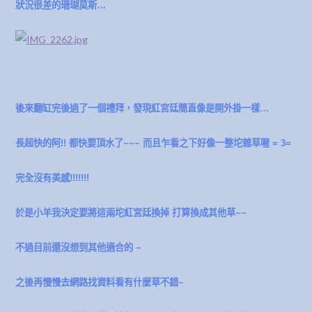
狀況很差的珊瑚莫斯…
後來翻缸完後過了一個禮拜，發現紅宮廷簡直像是開外掛一樣…
長超快的阿!! 都快要頂水了~~~ 而且乍看之下好像一整坨雜草喔 = 3=
完全沒有美感!!!!!!!
於是小羊我決定要將這兩坨紅宮廷換掉 打算換成其他草~~
不過目前還沒想到其他適合的 ~
之後再
慢慢去網路找資料看有什麼草不錯~