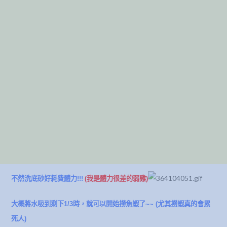
不然洗底砂好耗費體力!!!
(我是體力很差的弱雞)
大概將水吸到剩下1/3時，就可以開始撈魚蝦了~~ (尤其撈蝦真的會累
死人)