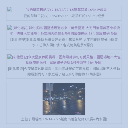
我的草缸日記(7)：15/12/27 1.5呎草缸於16/3/19成景
[彰化遊記]彰化溪州/園藝造景迷必來！萬景藝苑-大宅門後隱藏著小橋流
水，彷彿人間仙境！各式絕美造景&漂亮…
[彰化遊記]今夜星辰休閒農場，園內設計夢幻可愛風格，園區場地不大但動
線規劃尚可！家庭親子遊玩&可帶寵物！(內多圖)
土包子闖越南，9/14-9/26越南出差全紀錄 (文長&內多圖)