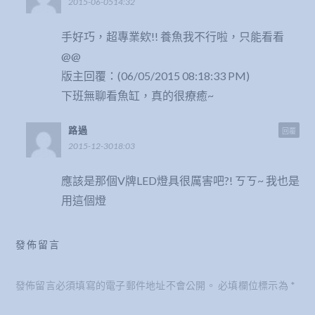
手好巧，超專業欸!! 養魚我不行啦，只能看看
@@
版主回覆：(06/05/2015 08:18:33 PM)
下班無聊看魚缸，真的很療癒~
路過
回覆
2015-12-3018:03
應該是那個V牌LED燈具很厲害吧?! ㄎㄎ~ 我也是
用這個燈
發佈留言
發佈留言必須填寫的電子郵件地址不會公開。
必填欄位標示為
*
留言
*