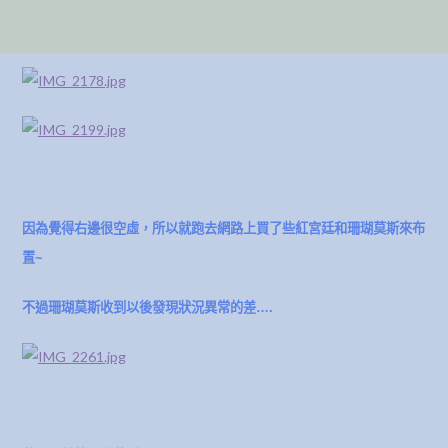
因為覺得右邊很空虛，所以就跑去網路上買了些紅宮廷和珊瑚莫斯來布
置~
不過珊瑚莫斯收到以後發現狀況異常的差….