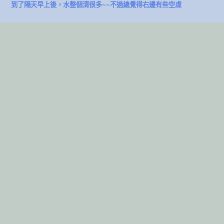
到了隔天早上後，水整個清很多~~不過總覺得右邊有些空虛