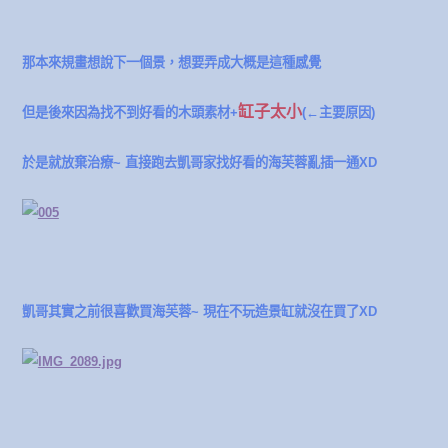
那本來規畫想說下一個景，想要弄成大概是這種感覺
缸子太小
但是後來因為找不到好看的木頭素材+
(←主要原因)
於是就放棄治療~ 直接跑去凱哥家找好看的海芙蓉亂插一通XD
凱哥其實之前很喜歡買海芙蓉~ 現在不玩造景缸就沒在買了XD