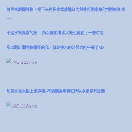
將黑木蕨擺好後，接下來再把水管放進缸內然後打開水讓他慢慢的加水
~~
不過水管異常的細….所以要加滿水大概也要花上一些時間~~
所以翻缸翻到快餓死的我，就趁換水的時候去吃午餐了XD
加滿水後大致上是這樣~不過因為剛翻缸所以水還是有些濁