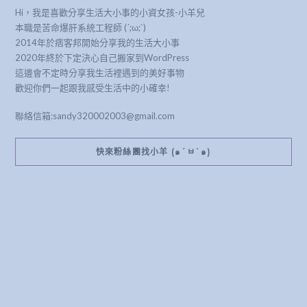
本職是苦命爆肝系統工程師 (´;ω;`)
2014年於痞客邦開始分享我的生活大小事
2020年終於下定決心自己搬家到WordPress
這邊會不定時分享我生活裡遇到的美好事物
歡迎你們一起跟我感受生活中的小確幸!
聯絡信箱:sandy320002003@gmail.com
快來粉絲團找小羊 (๑´ㅂ`๑)