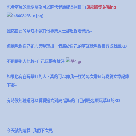
也希望我的珊瑚莫斯可以趕快健康成長阿!!!!! (
跳龍貓發芽舞ing
)
雖然自己的草缸不像其他專業人士那麼好看漂亮~
但總覺得自己花心思整理出一個屬於自己的草缸就覺得很有成就感XD
不用跟別人比較~自己玩得爽就好
如果也有在玩草缸的人，真的可以像我一樣將每次翻缸時寫篇文章記錄
下來~
有時候無聊還可以看看過去到底 當時的自己都是怎麼玩草缸的XD
今天就先這樣~我們下次見