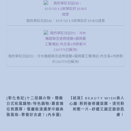
我的草缸日記(6)：15/5/10 1.5呎草缸於15/8/2成景
我的草缸日記(5)：冷水機超無言送修經驗+圓筒罷工驚魂記-內文長+內附影
片(15/7/5已解決)
[彰化食記]十二段鍋の物，精緻
【試貨】BEAUTY WISH美人
文
日式和風鍋物/特色鍋物/壽喜燒
心願-粉剌後修護面膜，清完粉
章
任君選擇，餐廳裝潢濃厚中國典
刺敷一片~紓緩又鎮定臉部肌
雅風格~聚餐好去處！(內多圖)
膚！
導
覽