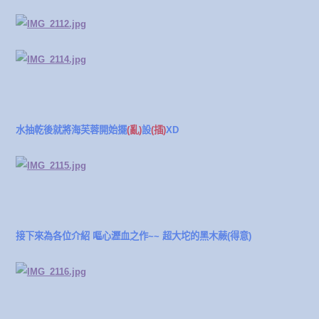
水抽乾後就將海芙蓉開始擺
(亂)
設
(插)
XD
接下來為各位介紹 嘔心瀝血之作~~ 超大坨的黑木蕨(得意)