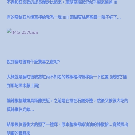
不過和紅宮廷的成長爆走比起來，珊瑚莫斯狀況似乎越來越差!!!!
有的莫絲石片還直接給我禿一塊!!!!!! 珊瑚莫絲再觀察一陣子好了…
說到翻缸後有什麼驚喜之處呢?
大概就是翻缸後我將缸內不知名的辣椒榕稍微移動一下位置 (我把它插
到那坨黑木蕨上面)
讓辣椒榕離燈具距離更近，之前是在插在石縫旁邊，然後又被很大坨的
莫絲擋住光線…
結果換位置後大約照了一禮拜，原本整株都綠油油的辣椒榕…竟然照出
明顯的葉脈來