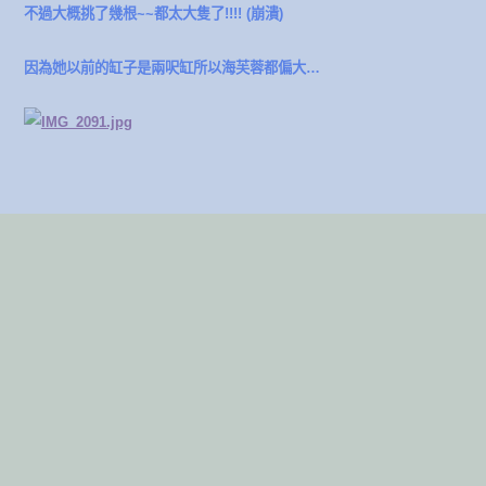
不過大概挑了幾根~~都太大隻了!!!! (崩潰)
因為她以前的缸子是兩呎缸所以海芙蓉都偏大…