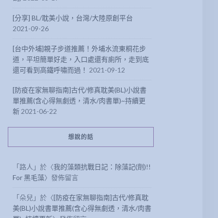
[分享] BL/耽美小說，台灣/大陸原創平台
2021-09-26
[台中外埔]親子步道推薦！外埔水流東桐花步
道，平坦簡單好走，入口處還有廁所，走到底
還可看到高鐵呼嘯而過！
2021-09-12
[防疫在家無聊指南]古代/修真耽美(BL)小說書
單推薦(含心得無劇透，清水/肉書單)~持續更
新
2021-06-22
想說的話
「
路人
」於〈
我的藻類抗戰日記：除藻記(劑)!!
For 黑毛藻
〉發佈留言
「
朵兒
」於〈
[防疫在家無聊指南]古代/修真耽
美(BL)小說書單推薦(含心得無劇透，清水/肉書