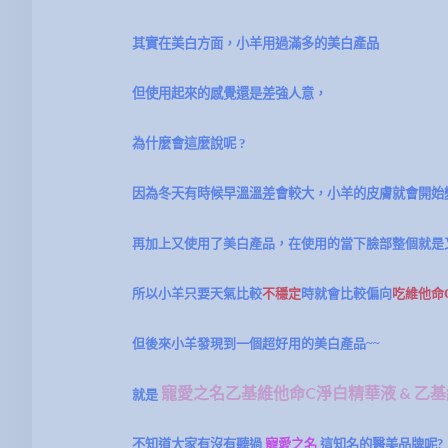
其實在美白方面，小羊用過滿多的美白產品
但使用起來的感覺還是差強人意，
為什麼會這麼說呢
?
因為冬天有時候早溫溫差會較大，小羊的皮膚就會開始
再加上又使用了美白產品，在使用的當下臉部整個就是又
所以小羊只要天氣比較
不穩定
時就會比較偏向
吃維他命
但後來小羊發現到一個超好用的美白產品~~
乙基維他命C淨白精華液 & 乙
寵愛之名
就是
不知道大家有沒有聽過
寵愛之名
這知名的醫美品牌呢?