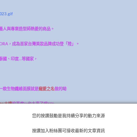
藝人與專業造型師熱愛的商品。
HORA，成為首家台灣美妝品牌成功登「陸」。
泰國、印度…等國家，
一款生物纖維面膜就是
寵愛之名
做的呦
101大樓
的高度!!(也太高了吧XD)
您的按讚鼓勵是我持續分享的動力來源
按讚加入粉絲團可接收最新的文章資訊