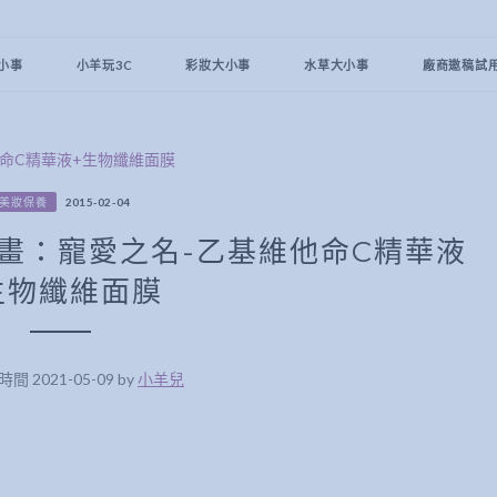
小事
小羊玩3C
彩妝大小事
水草大小事
廠商邀稿試
美妝保養
2015-02-04
畫：寵愛之名-乙基維他命C精華液
生物纖維面膜
 2021-05-09 by
小羊兒
阿