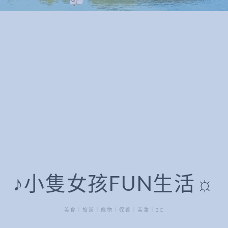
♪小隻女孩FUN生活☼
美食｜旅遊｜寵物｜保養｜美妝｜3C