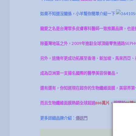
如果不知道沒關係，小羊幫你簡單介紹一下
寵愛之名是台灣眾多皮膚專科醫師一致推薦品牌，也是
除臺灣地區之外，2009年進駐全球頂級零售通路SEP
另外，這幾年更成功拓展至香港、新加坡、馬來西亞、
成為亞洲第一支揚名國際的醫學美容保養品。
還有還有，你知道現在超夯的生物纖維面膜，美容界第
而且生物纖維面膜熱銷全球超過
800萬片
，相當於
66棟
更多詳細品牌介紹：
傳送門