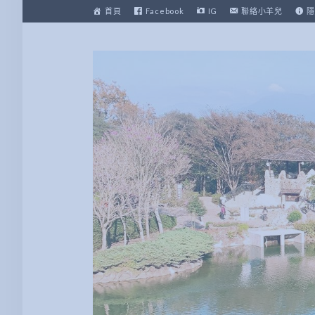
跳
首頁
Facebook
IG
聯絡小羊兒
隱
至
主
要
內
容