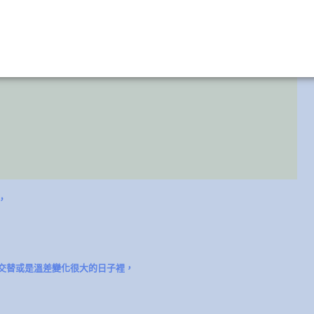
，
節交替或是溫差變化很大的日子裡，