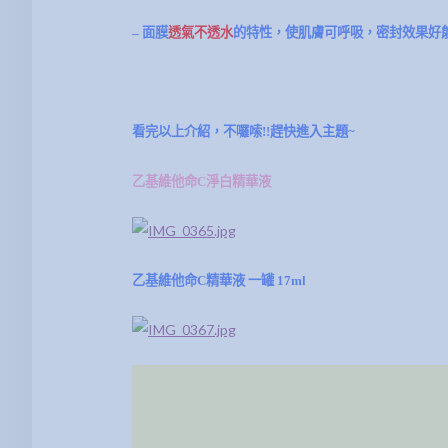
– 面膜
透氣不透水
的特性，使肌膚可呼吸，密封效果好
看完以上介紹，不囉嗦!!趕快進入主題~
乙基維他命C淨白精華液
乙基維他命C精華液 一罐 17ml