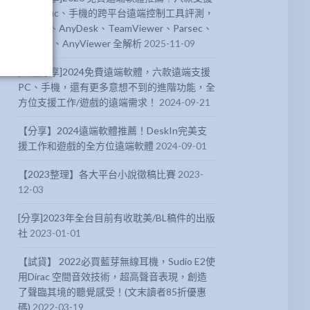
PC、Mac、手機的跨平台遠端控制工具評測，
DeskIn、AnyDesk、TeamViewer、Parsec、
Chrome、AnyViewer 全解析
2025-11-09
[軟體分享]2024免費遠端軟體，六款遠端支援
PC、手機，還有更多意想不到的進階功能，全
方位支援工作/遊戲的遠端需求！
2024-09-21
【分享】2024遠端軟體推薦！DeskIn完美支
援工作和遊戲的全方位遠端軟體
2024-09-01
【2023整理】各大平台小說徵稿比賽
2023-
12-03
[分享]2023年全台目前有收耽美/BL稿件的出版
社
2023-01-01
【試貨】 2022必買藍芽無線耳機，Sudio E2使
用Dirac 空間音效技術，超高聲音表現，創造
了聲臨其境的聽覺感受！(文末讀者85折優惠
碼)
2022-03-19