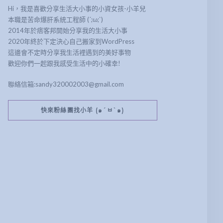
Hi，我是喜歡分享生活大小事的小資女孩-小羊兒
本職是苦命爆肝系統工程師 (´;ω;`)
2014年於痞客邦開始分享我的生活大小事
2020年終於下定決心自己搬家到WordPress
這邊會不定時分享我生活裡遇到的美好事物
歡迎你們一起跟我感受生活中的小確幸!
聯絡信箱:sandy320002003@gmail.com
快來粉絲團找小羊 (๑´ㅂ`๑)