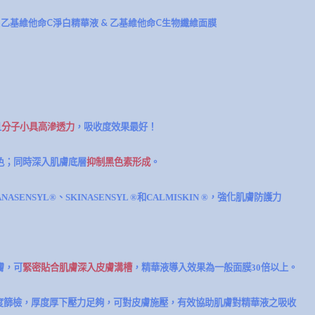
乙基維他命C淨白精華液 & 乙基維他命C生物纖維面膜
且
分子小具高滲透力
，吸收度效果最好！
色；同時深入肌膚底層
抑制黑色素形成
。
SENSYL®、SKINASENSYL ®和CALMISKIN ®，強化肌膚防護力
膚，可
緊密貼合肌膚深入皮膚溝槽
，精華液導入效果為一般面膜30倍以上。
度篩檢，厚度厚下壓力足夠，可對皮膚施壓，有效協助肌膚對精華液之吸收