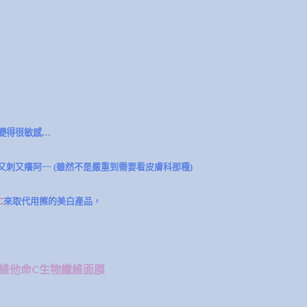
變得很敏感…
刺又癢阿~~ (雖然不是嚴重到需要看皮膚科那種)
C
來取代用擦的美白產品，
基維他命C生物纖維面膜