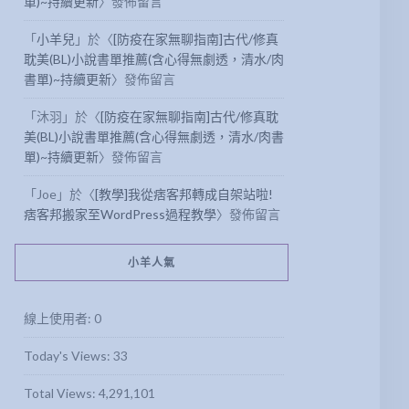
單)~持續更新
〉發佈留言
「
小羊兒
」於〈
[防疫在家無聊指南]古代/修真
耽美(BL)小說書單推薦(含心得無劇透，清水/肉
書單)~持續更新
〉發佈留言
「
沐羽
」於〈
[防疫在家無聊指南]古代/修真耽
美(BL)小說書單推薦(含心得無劇透，清水/肉書
單)~持續更新
〉發佈留言
「
Joe
」於〈
[教學]我從痞客邦轉成自架站啦!
痞客邦搬家至WordPress過程教學
〉發佈留言
小羊人氣
線上使用者:
0
Today's Views:
33
Total Views:
4,291,101