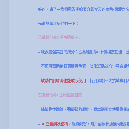
好的，講了一堆都還沒開始要介紹今天的主角-寵愛之名
先來簡單介紹他們一下：
乙基維他命C淨白精華液
：
– 地表最強美白的成分：乙基維他命C不僅穩定性佳，
– 不但可幫助還原表層黑色素、淡化斑點並均勻亮白膚
–
敏感性肌膚者也能放心使用
，特別添加三大抗敏專利ANA
乙基維他命C生物纖維面膜
：
– 純植物性纖維，醫療級的原料，原本適用於燒燙傷肌
–
3D立體網狀結構
，組織綿密，每片面膜都通過A級厚