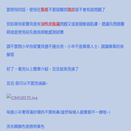
要使用的話，使用在
髮尾
不要接觸到
頭皮
就不會有這問題了
但如果你家寶貝是有
油性皮脂漏
問題又或是極敏弱肌膚
，建議先問過醫
師或是使用前先做局部敏感測試噢
請不要問小羊你家寶貝適不適合用，小羊不是專業人士~ 請讓專業的來
解答
好了，看完以上簡單介紹，豆豆該來洗澡了
豆豆:我可以不要洗澡麻~
味道小羊覺得滿好聞的不算刺鼻(當然每個人感覺都不一樣啦~)
洗毛精顏色是透明黃色