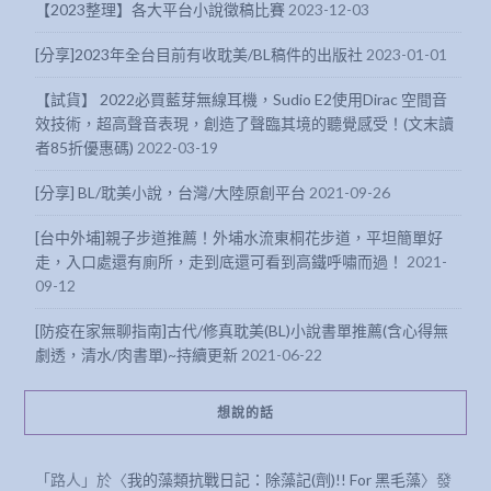
【2023整理】各大平台小說徵稿比賽
2023-12-03
[分享]2023年全台目前有收耽美/BL稿件的出版社
2023-01-01
【試貨】 2022必買藍芽無線耳機，Sudio E2使用Dirac 空間音
效技術，超高聲音表現，創造了聲臨其境的聽覺感受！(文末讀
者85折優惠碼)
2022-03-19
[分享] BL/耽美小說，台灣/大陸原創平台
2021-09-26
[台中外埔]親子步道推薦！外埔水流東桐花步道，平坦簡單好
走，入口處還有廁所，走到底還可看到高鐵呼嘯而過！
2021-
09-12
[防疫在家無聊指南]古代/修真耽美(BL)小說書單推薦(含心得無
劇透，清水/肉書單)~持續更新
2021-06-22
想說的話
「
路人
」於〈
我的藻類抗戰日記：除藻記(劑)!! For 黑毛藻
〉發