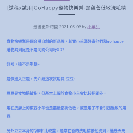
[邀稿x試用]GoHappy寵物快樂幫-黑蘆薈低敏洗毛精
最後更新時間 2021-05-09 by
小羊兒
寵物快樂幫是個台灣自創的新品牌，其實小羊滿好奇他們和go happy
購物網到底是不是同間公司呀XD?
好啦，這不是重點~
趕快進入正題，先介紹這次試用員-豆豆:
豆豆是食物過敏狗，但基本上關於食物小羊會比較把關外，
用在皮膚上的東西小羊也是盡量都挑低敏，
或是用了不會引起過敏的用
品
另外豆豆本身的”狗味”比較重，通常在香的洗毛精被他洗到，過幾天馬