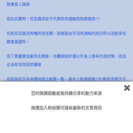
就會馬上換掉
但在此聲明，豆豆適用並不代表所有過敏狗狗都適用!!!
先前豆豆是洗有機的洗毛精，但裡面似乎沒有潤絲的成分所以洗起來毛
都會澀澀的，
洗了黑蘆薈低敏洗毛精後，毛變順很好摸以外身上香味也很好聞，
而且
也沒有洗完狂抓癢呦
但因為豆豆本身體味就比較重一點，基本上能撐超過2天(剛洗完那天不
算)以上小羊就覺得很厲害了，
您的按讚鼓勵是我持續分享的動力來源
黑蘆薈低敏洗毛精這罐大概禮拜三洗澡到禮拜天都還有淡香味，基本上
按讚加入粉絲團可接收最新的文章資訊
算是還不錯了
但如果體味還算正常的狗狗們，洗起來應該會滿持久的吧~