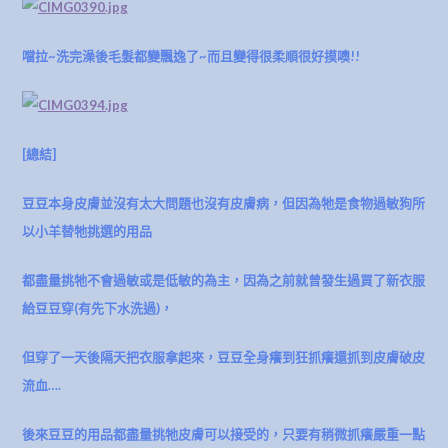
噹拉~洗完澡後毛髮都變飄逸了~
而且變得很柔順很好摸噢!!
[總結]
豆豆本身皮膚並沒有太大問題也沒有皮膚病，但因為牠是食物過敏狗所
以小羊替牠挑選的用品
都盡量挑牠不會過敏或是低敏的為主，因為之前就曾發生過買了新衣服
給豆豆穿(有先下水洗過)，
但穿了一天後隔天把衣服拿起來，豆豆全身癢到狂抓癢還抓到皮膚破皮
流血….
後來豆豆的用品都盡量挑牠皮膚可以接受的，只要有稍微抓癢嚴重一點