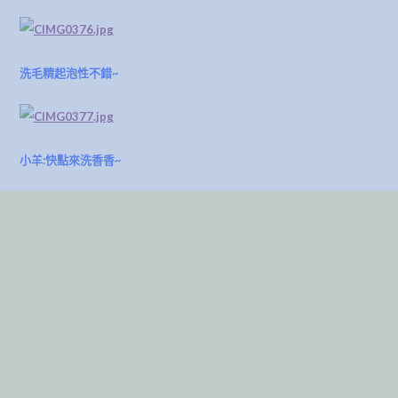
洗毛精起泡性不錯~
小羊:快點來洗香香~