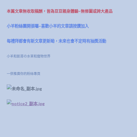
本篇文章無收取稿酬，皆為豆豆
親身體驗~無修圖或誇大產品
小羊粉絲團開張囉~喜歡小羊的文章請按讚加入
每禮拜都會有新文章更新呦，未來也會不定時有抽獎活動
小羊和凱哥の水草和寵物世界
一併推廣你的粉絲專頁