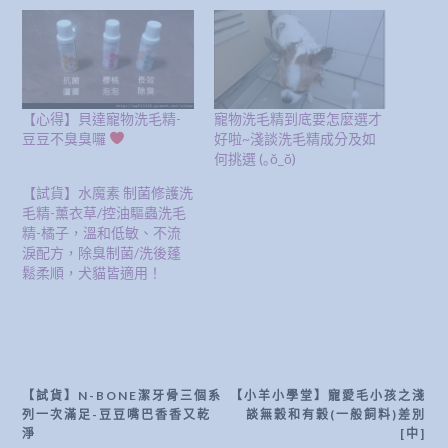
【心得】貝達寵物洗毛精-
寵物洗毛精到底要怎麼選才
豆豆不臭臭囉
好啦~淺談洗毛精成分及如
何挑選 (｡ŏ_ŏ)
【試貨】水魔素 制菌修護洗
毛精-薰衣草/控油驅蟲洗毛
精-橘子，溫和低敏、不流
淚配方，除臭制菌/洗後蓬
鬆柔順，犬貓皆適用！
【試貨】N-BONE潔牙骨三個系
【小羊小學堂】寵愛毛小孩之淺
文
列一次滿足-豆豆嘴巴香香又乾
談無穀和有穀(一般飼料)差別
章
淨
[中]