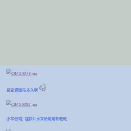
豆豆:還要洗多久啊
小羊:好啦~趕快沖水來給阿罵吹乾乾