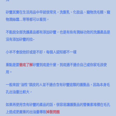
矽靈其實在生活用品中早就很常見，洗髮乳、化妝品、寵物洗毛精、寵
物潤絲霜….等等都可以看到，
不能說全部洗護產品都有添加矽靈，也是有些有潤絲功效的洗護產品是
沒有添加矽靈的拉~
小羊不會說他好或是不好，每個人認知都不一樣
重點是要
徹底了解
矽靈到底是什麼，到底適不適合自己或你家毛孩使
用。
一般來說”油性”頭皮的人並不適合含有矽靈這類的護髮品，因為本身毛
孔出油量比較大，
如果再使用含有矽靈的產品的話，很容易讓護髮品的營養素堆積在毛孔
上造成更嚴重的出油量導致
掉髮問題