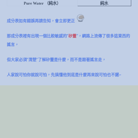
Pure Water
（純水）
純水
成分表如有錯誤再請告知，會立即更正
那成分表裡有出現一個比較敏感的”
矽靈
“，網路上流傳了很多這東西的
謠言，
但大家必須”清楚”了解矽靈是什麼，而不是跟著謠言走，
人家說可怕你就說可怕，先搞懂他到底是什麼再來說可怕也不遲~