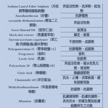
Sodium Lauryl Ether Sulphate
（月桂
界面活性劑、洗淨劑、起泡
）
醇聚醚硫酸酯鈉鹽
劑
Amodimethicone
（矽靈）
抗靜電劑
cocamide diethanolamine (
椰油二乙
界面活性劑
醇胺)
Sweet Almond Oil
（甜杏仁油）
滋潤油
black aloe extract
（黑蘆薈萃取）
鎮定、殺菌
Styrene/acrylates copolymer
（苯乙
不透明劑、成膜劑
）
烯/丙烯酸(酯)類共聚物
）
Polyquaternium-11
（聚季銨鹽-11
抗靜電劑、成膜劑
Fragrances
（香料）
香料
Lactic Acid
（乳酸）
收斂劑
界面活性劑、親水性乳化
）
Polysorbate 20
（聚山梨醇酯 20
劑、增溶劑
Citric Acid
（檸檬酸）
酸鹼調節劑
抗炎、止癢、消毒殺菌、緩
oil (
Chamomile
洋甘菊油)
和過敏現象
Methylisothiazolinone
（甲基異噻唑
防腐劑、抗菌劑
）
啉酮
肌膚調理劑、肌膚防護劑，
Allantion
（尿囊素）
具有抗炎、舒緩及幫助肌膚
組織再生之功能