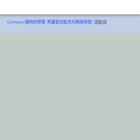
GoHappy寵物快樂幫-黑蘆薈低敏洗毛精哪裡買?
請點我