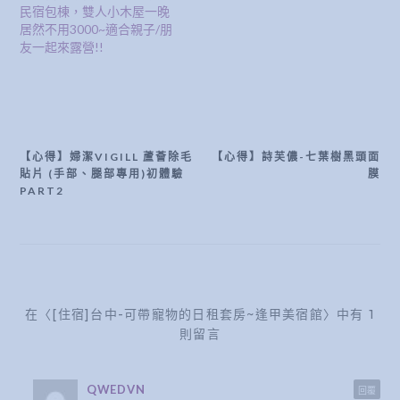
民宿包棟，雙人小木屋一晚
居然不用3000~適合親子/朋
友一起來露營!!
【心得】婦潔VIGILL 蘆薈除毛
【心得】詩芙儂-七葉樹黑頭面
文
貼片 (手部、腿部專用)初體驗
膜
章
PART2
導
覽
在〈[住宿]台中-可帶寵物的日租套房~逢甲美宿館〉中有 1
則留言
QWEDVN
回覆