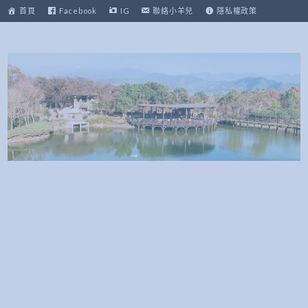
跳
首頁
Facebook
IG
聯絡小羊兒
隱私權政策
至
主
要
內
容