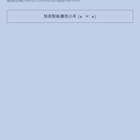
聯絡信箱:sandy320002003@gmail.com
快來粉絲團找小羊 (๑´ㅂ`๑)