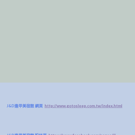
J&D逢甲美宿館 網頁
http://www.gotosleep.com.tw/index.html