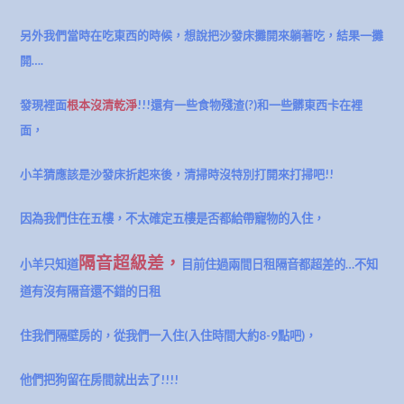
另外我們當時在吃東西的時候，想說把沙發床攤開來躺著吃，結果一攤
開….
發現裡面
根本沒清乾淨
!!!還有一些食物殘渣(?)和一些髒東西卡在裡
面，
小羊猜應該是沙發床折起來後，清掃時沒特別打開來打掃吧!!
因為我們住在五樓，不太確定五樓是否都給帶寵物的入住，
隔音超級差，
小羊只知道
目前住過兩間日租隔音都超差的…不知
道有沒有隔音還不錯的日租
住我們隔壁房的，從我們一入住(入住時間大約8-9點吧)，
他們把狗留在房間就出去了!!!!