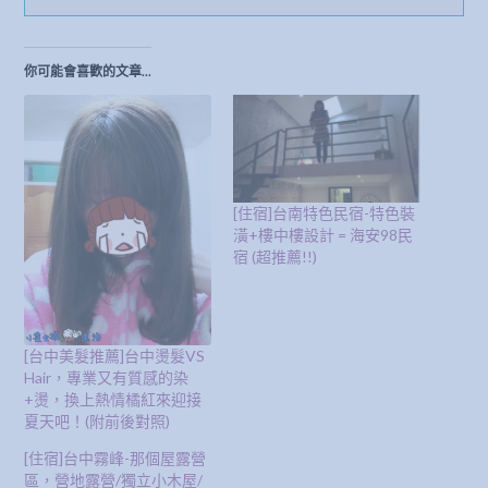
你可能會喜歡的文章...
[住宿]台南特色民宿-特色裝
潢+樓中樓設計 = 海安98民
宿 (超推薦!!)
[台中美髮推薦]台中燙髮VS
Hair，專業又有質感的染
+燙，換上熱情橘紅來迎接
夏天吧！(附前後對照)
[住宿]台中霧峰-那個屋露營
區，營地露營/獨立小木屋/