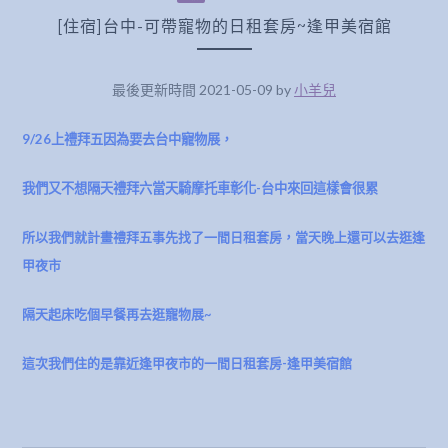
[住宿]台中-可帶寵物的日租套房~逢甲美宿館
最後更新時間 2021-05-09 by
小羊兒
9/26上禮拜五因為要去台中寵物展，
我們又不想隔天禮拜六當天騎摩托車彰化-台中來回
這樣會很累
所以我們就計畫禮拜五事先找了一間日租套房，當天晚上還可以去逛逢
甲夜市
隔天起床吃個早餐再去逛寵物展~
這次我們住的是靠近
逢甲夜市的一間
日租套房-逢甲美宿館