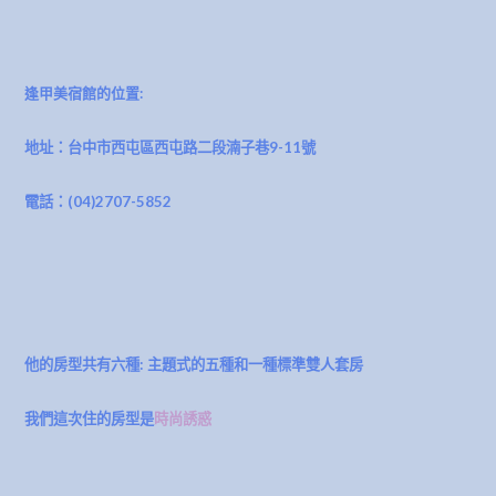
逢甲美宿館的位置:
地址：台中市西屯區西屯路二段湳子巷9-11號
電話：(04)2707-5852
他的房型共有六種: 主題式的五種和一種標準雙人套房
我們這次住的房型是
時尚誘惑