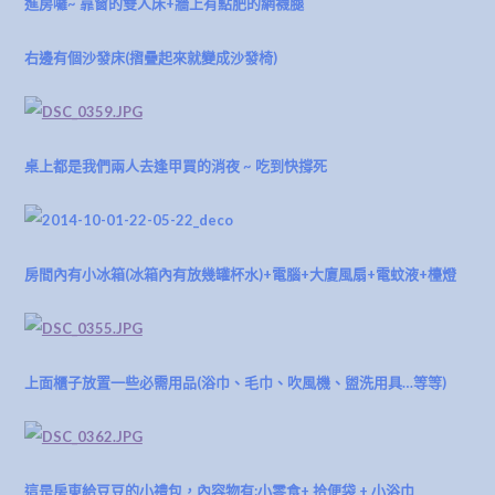
進房囉~ 靠窗的雙人床+牆上有點肥的網襪腿
右邊有個沙發床(摺疊起來就變成沙發椅)
桌上都是我們兩人去逢甲買的消夜 ~ 吃到快撐死
房間內有小冰箱(冰箱內有放幾罐杯水)+電腦+大廈風扇+電蚊液+檯燈
上面櫃子放置一些必需用品(浴巾、毛巾、吹風機、盥洗用具…等等
)
這是房東給豆豆的小禮包，內容物有:小零食+ 拾便袋 + 小浴巾