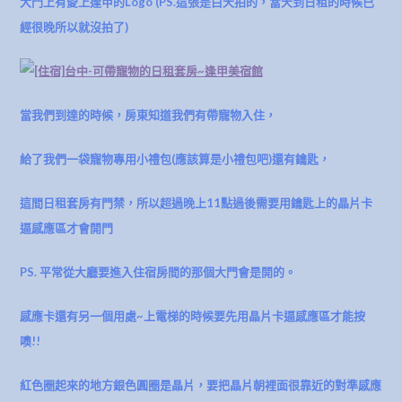
大門上有愛上逢甲的Logo (PS.這張是白天拍的，當天到日租的時候已
經很晚所以就沒拍了)
當我們到達的時候，房東知道我們有帶寵物入住，
給了我們一袋寵物專用小禮包(應該算是小禮包吧
)還有鑰匙，
這間日租套房有門禁，所以超過晚上11點過後需要用鑰匙上的晶片卡
逼感應區才會開門
PS. 平常從大廳要進入住宿房間的那個大門會是開的。
感應卡還有另一個用處~上電梯的時候要先用晶片卡逼感應區才能按
噢!!
紅色圈起來的地方銀色圓圈是晶片，要把晶片朝裡面很靠近的對準感應