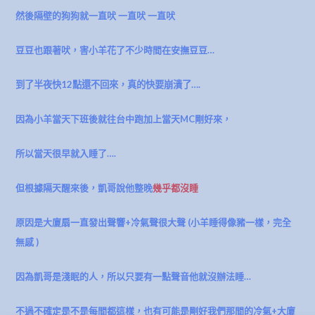
然後隔壁的狗狗就一直吠
一直吠
一直吠
豆豆也跟著吠，害小羊花了不少時間在安撫豆豆…
到了半夜快12點還不回來，真的快要崩潰了….
因為小羊當天下班後就往台中跑加上當天MC剛好來，
所以當天很早就入睡了….
但根據隔天醒來後，凱哥說他整晚
幾乎都沒睡
原因是大廈扇一直發出聲響+冷氣聲很大聲 (小羊睡得像豬一樣，完全
無感
)
因為凱哥是淺眠的人，所以只要有一點聲音他就沒辦法睡…
不過不確定是不是每間都這樣，也有可能是剛好我們那間的冷氣+大廈