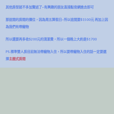
其他房型就不多加贅述了~有興趣的朋友直接點官網進去即可
那這間的房間的價位，因為周五算假日~所以這間要$1500元 再加上因
為我們有帶寵物
所以還要再多收$200元的清潔費，所以一個晚上大約是$1700
PS.標準雙人房目前無法帶寵物入住，所以要帶寵物入住的話一定要選
擇
主題式房間