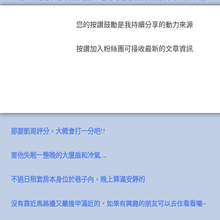
扇是有雜音的吧…
您的按讚鼓勵是我持續分享的動力來源
按讚加入粉絲團可接收最新的文章資訊
評分時間: 最低0分，滿分五分
如果要小羊評分，大概會打三分吧! 如果隔音再好一點就好了，
不然如果外面有走動的聲音或是講話聲，
都會聽得超清楚的!!!
那要凱哥評分，大概會打一分吧!!
害他失眠一整晚的大廈扇和冷氣….
不過日租套房本身位於巷子內，晚上算滿安靜的
沒有靠近馬路邊又離逢甲滿近的，如果有興趣的朋友可以去住看看囉~