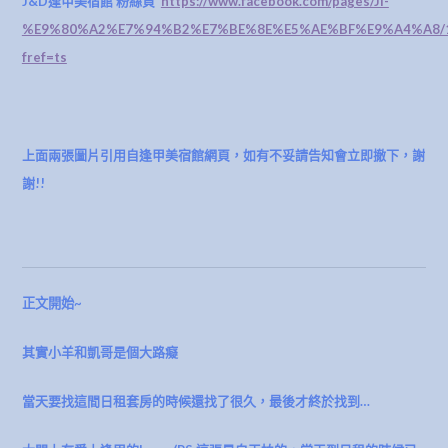
J&D逢甲美宿館 粉絲頁
https://www.facebook.com/pages/JI-
%E9%80%A2%E7%94%B2%E7%BE%8E%E5%AE%BF%E9%A4%A8/1
fref=ts
上面兩張圖片引用自逢甲美宿館網頁，如有不妥請告知會立即撤下，謝
謝!!
正文開始~
其實小羊和凱哥是個大路癡
當天要找這間日租套房的時候還找了很久，
最後才終於找到…