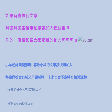
如果有喜歡我文章
拜偷拜偷各位幫忙按讚加入粉絲團!!!
你的一個讚和留言都是我的動力阿阿阿!!!
小羊粉絲團開張囉~喜歡小羊的文章請按讚加入
每禮拜都會有新文章更新呦，未來也會不定時有抽獎活動
小羊和凱哥の水草和寵物世界
一併推廣你的粉絲專頁