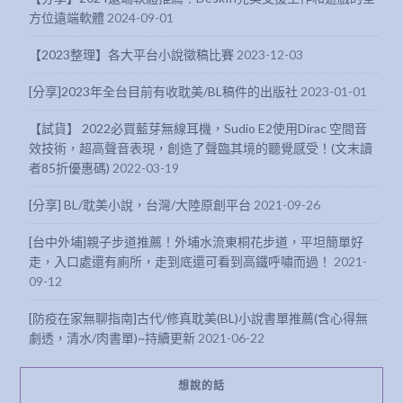
方位遠端軟體
2024-09-01
【2023整理】各大平台小說徵稿比賽
2023-12-03
[分享]2023年全台目前有收耽美/BL稿件的出版社
2023-01-01
【試貨】 2022必買藍芽無線耳機，Sudio E2使用Dirac 空間音
效技術，超高聲音表現，創造了聲臨其境的聽覺感受！(文末讀
者85折優惠碼)
2022-03-19
[分享] BL/耽美小說，台灣/大陸原創平台
2021-09-26
[台中外埔]親子步道推薦！外埔水流東桐花步道，平坦簡單好
走，入口處還有廁所，走到底還可看到高鐵呼嘯而過！
2021-
09-12
[防疫在家無聊指南]古代/修真耽美(BL)小說書單推薦(含心得無
劇透，清水/肉書單)~持續更新
2021-06-22
想說的話