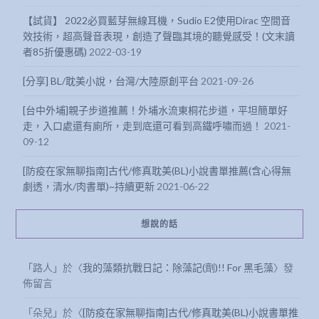
【試貨】 2022必買藍芽無線耳機，Sudio E2使用Dirac 空間音
效技術，超高聲音表現，創造了聲臨其境的聽覺感受！(文末讀
者85折優惠碼)
2022-03-19
[分享] BL/耽美小說，台灣/大陸原創平台
2021-09-26
[台中外埔]親子步道推薦！外埔水流東桐花步道，平坦簡單好
走，入口處還有廁所，走到底還可看到高鐵呼嘯而過！
2021-
09-12
[防疫在家無聊指南]古代/修真耽美(BL)小說書單推薦(含心得無
劇透，清水/肉書單)~持續更新
2021-06-22
想說的話
「
路人
」於〈
我的藻類抗戰日記：除藻記(劑)!! For 黑毛藻
〉發
佈留言
「
朵兒
」於〈
[防疫在家無聊指南]古代/修真耽美(BL)小說書單推