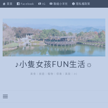
跳
首頁
Facebook
IG
聯絡小羊兒
隱私權政策
至
主
要
內
容
♪小隻女孩FUN生活☼
美食｜旅遊｜寵物｜保養｜美妝｜3C