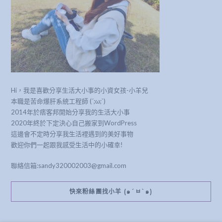
Hi，我是喜歡分享生活大小事的小資女孩-小羊兒
本職是苦命爆肝系統工程師 (´;ω;`)
2014年於痞客邦開始分享我的生活大小事
2020年終於下定決心自己搬家到WordPress
這邊會不定時分享我生活裡遇到的美好事物
歡迎你們一起跟我感受生活中的小確幸!
聯絡信箱:sandy320002003@gmail.com
快來粉絲團找小羊 (๑´ㅂ`๑)