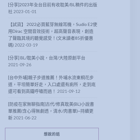
[分享]2023年全台目前有收耽美/BL稿件的出版
社
2023-01-01
【試貨】 2022必買藍芽無線耳機，Sudio E2使
用Dirac 空間音效技術，超高聲音表現，創造
了聲臨其境的聽覺感受！(文末讀者85折優惠
碼)
2022-03-19
[分享] BL/耽美小說，台灣/大陸原創平台
2021-09-26
[台中外埔]親子步道推薦！外埔水流東桐花步
道，平坦簡單好走，入口處還有廁所，走到底
還可看到高鐵呼嘯而過！
2021-09-12
[防疫在家無聊指南]古代/修真耽美(BL)小說書
單推薦(含心得無劇透，清水/肉書單)~持續更
新
2021-06-22
想說的話