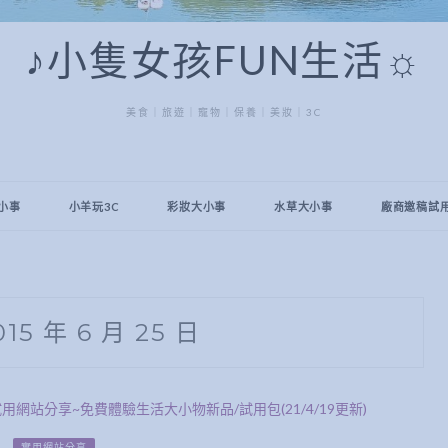
♪小隻女孩FUN生活☼
美食｜旅遊｜寵物｜保養｜美妝｜3C
小事
小羊玩3C
彩妝大小事
水草大小事
廠商邀稿試
015 年 6 月 25 日
實用網站分享