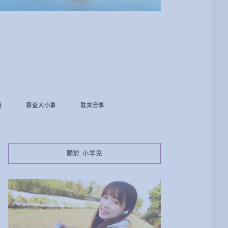
用
靠盃大小事
耽美分享
關於 小羊兒