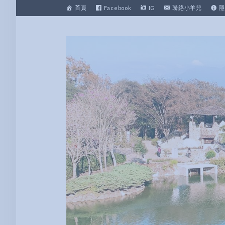
跳
首頁
Facebook
IG
聯絡小羊兒
隱
至
主
要
內
容