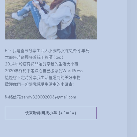
Hi，我是喜歡分享生活大小事的小資女孩-小羊兒
本職是苦命爆肝系統工程師 (´;ω;`)
2014年於痞客邦開始分享我的生活大小事
2020年終於下定決心自己搬家到WordPress
這邊會不定時分享我生活裡遇到的美好事物
歡迎你們一起跟我感受生活中的小確幸!
聯絡信箱:sandy320002003@gmail.com
快來粉絲團找小羊 (๑´ㅂ`๑)